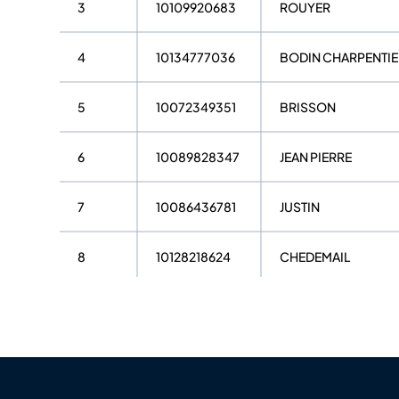
3
10109920683
ROUYER
4
10134777036
BODIN CHARPENTIE
5
10072349351
BRISSON
6
10089828347
JEAN PIERRE
7
10086436781
JUSTIN
8
10128218624
CHEDEMAIL
9
10149744136
DE SOUSA PINTO