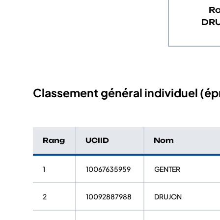
Ro
DR
Classement général individuel (épr
Rang
UCIID
Nom
1
10067635959
GENTER
2
10092887988
DRUJON