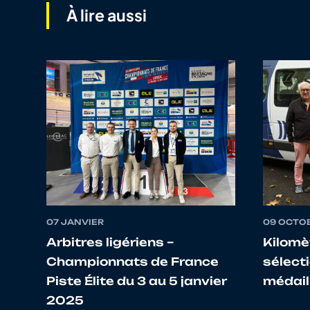
À lire aussi
07 JANVIER
09 OCTO
Arbitres ligériens –
Kilomèt
Championnats de France
sélect
Piste Élite du 3 au 5 janvier
médail
2025