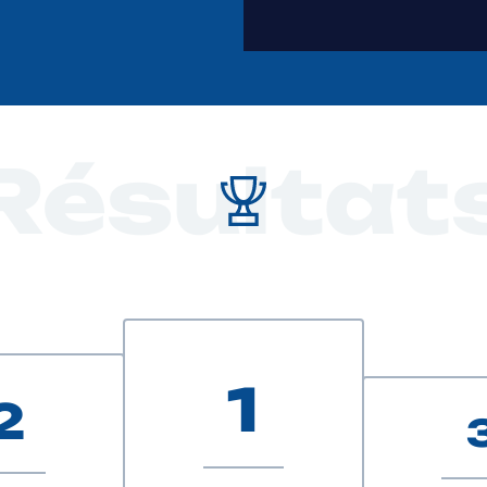
Résultat
1
2