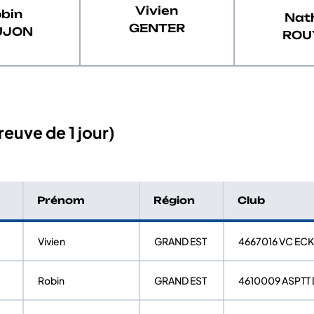
Vivien
bin
Nat
GENTER
UJON
ROU
euve de 1 jour)
Prénom
Région
Club
Vivien
GRAND EST
4667016 VC EC
Robin
GRAND EST
4610009 ASPTT