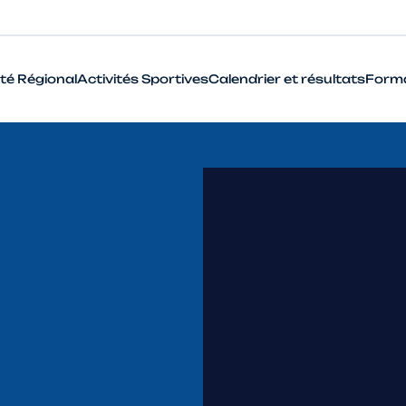
té Régional
Activités Sportives
Calendrier et résultats
Form
BMX
Cyclo-Cross
Piste
Route
VTT
Que signifie le terme Haut Niveau en cyclisme ?