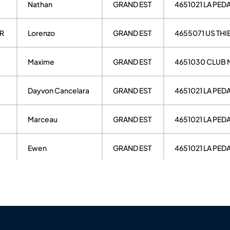
Nathan
GRAND EST
4651021 LA PE
R
Lorenzo
GRAND EST
4655071 US THI
Maxime
GRAND EST
4651030 CLUB 
Dayvon Cancelara
GRAND EST
4651021 LA PE
Marceau
GRAND EST
4651021 LA PE
Ewen
GRAND EST
4651021 LA PE
Leo
GRAND EST
4651023 P.SUIP