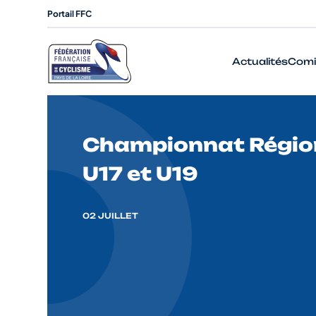
Portail FFC
Actualités
Comi
Championnat Région
U17 et U19
02 JUILLET