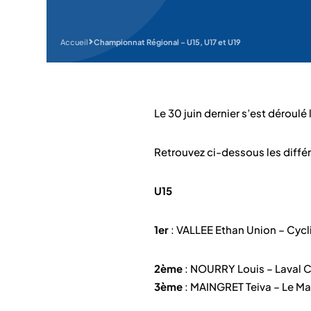
Accueil
Championnat Régional – U15, U17 et U19
Le 30 juin dernier s’est déroul
Retrouvez ci-dessous les diffé
U15
1er
: VALLEE Ethan Union – Cycl
2ème
: NOURRY Louis – Laval 
3ème
: MAINGRET Teiva – Le Ma