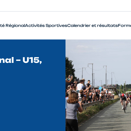
té Régional
Activités Sportives
Calendrier et résultats
Form
BMX
al – U15,
Cyclo-Cross
Piste
Route
VTT
Que signifie le terme Haut Niveau en cyclisme ?