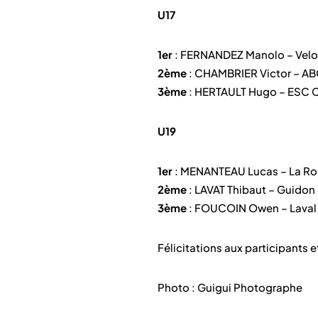
U17
1er
: FERNANDEZ Manolo – Velo 
2ème
: CHAMBRIER Victor – AB
3ème
: HERTAULT Hugo – ESC
U19
1er
: MENANTEAU Lucas – La Ro
2ème
: LAVAT Thibaut – Guido
3ème
: FOUCOIN Owen – Laval
Félicitations aux participants
Photo : Guigui Photographe