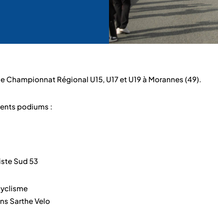
é le Championnat Régional U15, U17 et U19 à Morannes (49).
rents podiums :
iste Sud 53
Cyclisme
ns Sarthe Velo