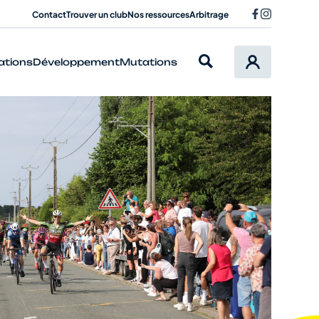
Contact
Trouver un club
Nos ressources
Arbitrage
ations
Développement
Mutations