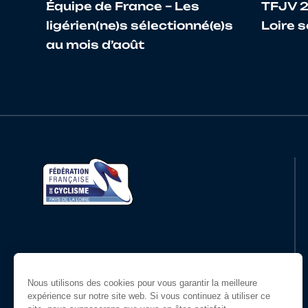
Équipe de France – Les
TFJV 2
ligérien(ne)s sélectionné(e)s
Loire s
au mois d’août
Restons en contact