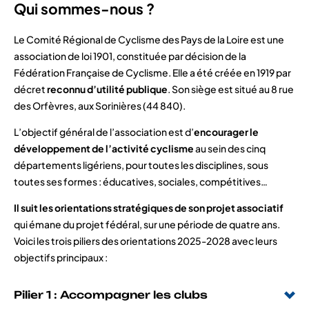
Qui sommes-nous ?
Le Comité Régional de Cyclisme des Pays de la Loire est une
association de loi 1901, constituée par décision de la
Fédération Française de Cyclisme. Elle a été créée en 1919 par
décret
reconnu d’utilité publique
. Son siège est situé au 8 rue
des Orfèvres, aux Sorinières (44 840).
L’objectif général de l’association est d’
encourager le
développement de l’activité cyclisme
au sein des cinq
départements ligériens, pour toutes les disciplines, sous
toutes ses formes : éducatives, sociales, compétitives…
Il suit les orientations stratégiques de son projet associatif
qui émane du projet fédéral, sur une période de quatre ans.
Voici les trois piliers des orientations 2025-2028 avec leurs
objectifs principaux :
Pilier 1 : Accompagner les clubs