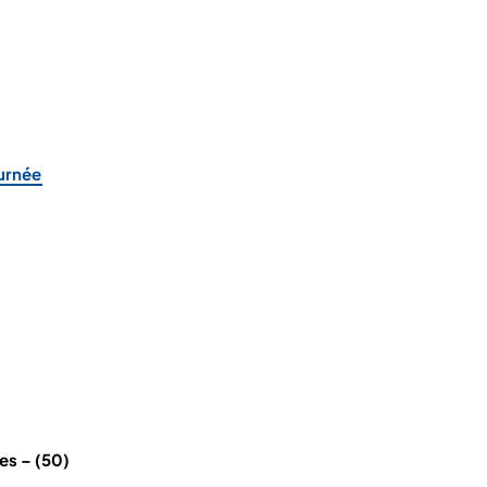
ournée
les – (50)