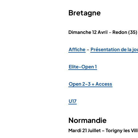
Bretagne
Dimanche 12 Avri
l –
Redon (35)
Affiche
–
Présentation de la j
Elite-Open 1
Open 2-3 + Access
U17
Normandie
Mardi 21 Juillet – Torigny les Vil