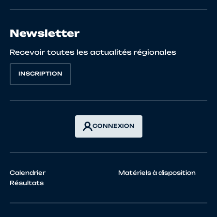
10071788165
BEN
Adonis
O
LAHOUSSINE
Newsletter
10067760140
BERGER
Baptiste
El
Recevoir toutes les actualités régionales
INSCRIPTION
10120676670
BERMOND
Nathan
O
MASSON
CONNEXION
10067954746
BERTHET
Samuel
O
Calendrier
Matériels à disposition
Résultats