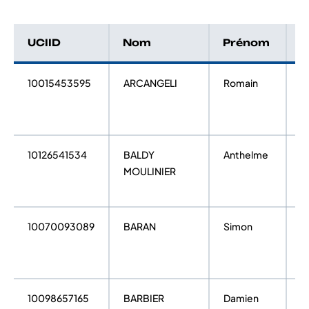
UCIID
Nom
Prénom
C
10015453595
ARCANGELI
Romain
O
10126541534
BALDY
Anthelme
O
MOULINIER
10070093089
BARAN
Simon
El
10098657165
BARBIER
Damien
O