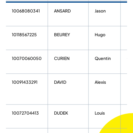
10068080341
ANSARD
Jason
Eli
10118567225
BEUREY
Hugo
Eli
10070060050
CURIEN
Quentin
Op
10091433291
DAVID
Alexis
Eli
10072704413
DUDEK
Louis
Eli