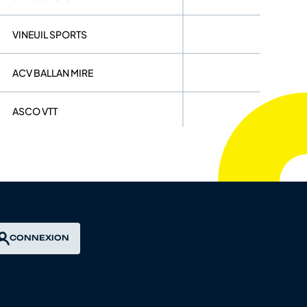
VINEUIL SPORTS
ACV BALLAN MIRE
ASCO VTT
CS CHINONAIS
AL LA CHAPELLE ST URSIN
USM MONTARGIS
CONNEXION
US POINCONNET CM
VC CASTELNEUVIEN