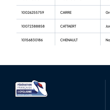
10026255759
CARRE
Gr
10072388858
CATTAERT
Jo
10156830186
CHENAULT
N
10025537252
COIQUIL
Fr
10123236561
CONDOU
Ma
10068299805
COTTEREAU
Lé
10025860382
COUDRET
Fr
10162993730
DELHOMMEL
To