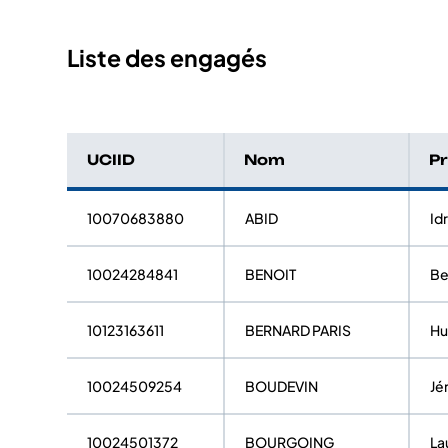
Liste des engagés
UCIID
Nom
P
10070683880
ABID
Idr
10024284841
BENOIT
Be
10123163611
BERNARD PARIS
H
10024509254
BOUDEVIN
Jé
10024501372
BOURGOING
La