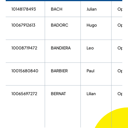
10148178493
BACH
Julian
Open
10067912613
BADORC
Hugo
Open
10008719472
BANDIERA
Leo
Open
10015680840
BARBIER
Paul
Open
10065697272
BERNAT
Lilian
Open