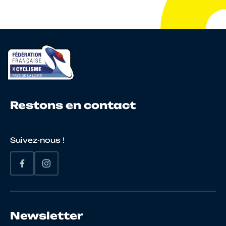
10069225951
BESSAGUET
Cedric
Elite
10109995556
BOURGES
Robin
Open
Restons en contact
10071001657
BOUTIN
Paul
Open
Suivez-nous !
10070921431
BREANT
Quentin
Open
10027149573
BRIVADY
Ludovic
Open
Newsletter