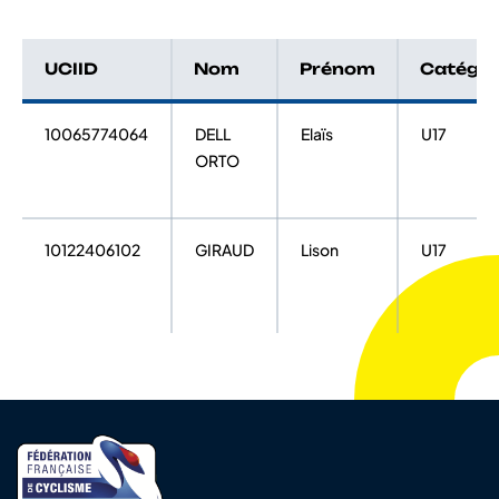
UCIID
Nom
Prénom
Catégor
10065774064
DELL
Elaïs
U17
ORTO
10122406102
GIRAUD
Lison
U17