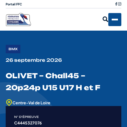
Portail FFC
BMX
26 septembre 2026
OLIVET – Chall45 –
20p24p U15 U17 H et F
Centre-Val de Loire
N° D'ÉPREUVE
C4445327076