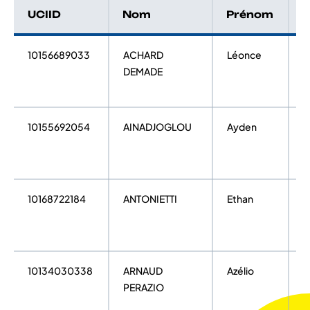
UCIID
Nom
Prénom
C
10156689033
ACHARD
Léonce
U
DEMADE
10155692054
AINADJOGLOU
Ayden
U
10168722184
ANTONIETTI
Ethan
U
10134030338
ARNAUD
Azélio
U
PERAZIO