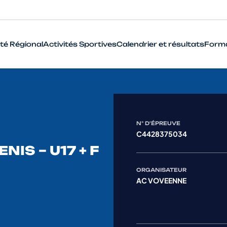
té Régional
Activités Sportives
Calendrier et résultats
Form
BMX
Cyclo-Cross
Piste
N° D'ÉPREUVE
C4428375034
Route
NIS – U17 + F
VTT
ORGANISATEUR
AC VOVEENNE
Que signifie le terme Haut Niveau en cyclisme ?