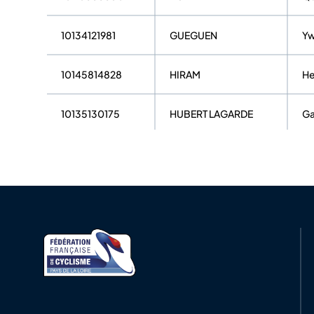
10134121981
GUEGUEN
Y
10145814828
HIRAM
H
10135130175
HUBERT LAGARDE
Ga
10146548792
LAROSE
Co
10121907459
NIVELLE
R
10133186943
OSTYN
Ké
10164145404
PERRETTE
Ni
10067422357
PRADE
Co