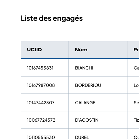
Liste des engagés
UCIID
Nom
P
10167455831
BIANCHI
Ga
10167987008
BORDERIOU
Lo
10147442307
CALANGE
Sé
10067724572
D'AGOSTIN
Ti
10110555530
DUREL
Qu