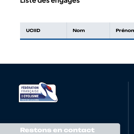
UCIID
Nom
Préno
Restons en contact