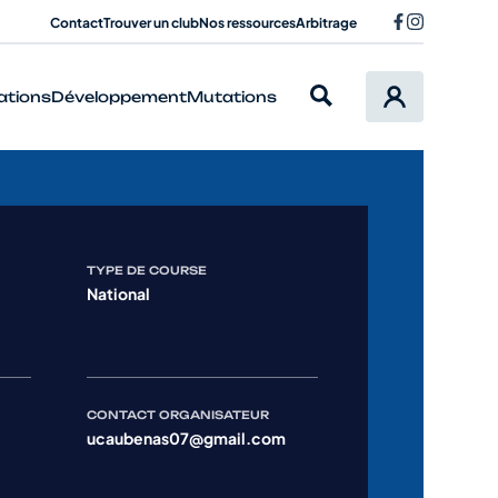
Contact
Trouver un club
Nos ressources
Arbitrage
ations
Développement
Mutations
TYPE DE COURSE
National
CONTACT ORGANISATEUR
ucaubenas07@gmail.com