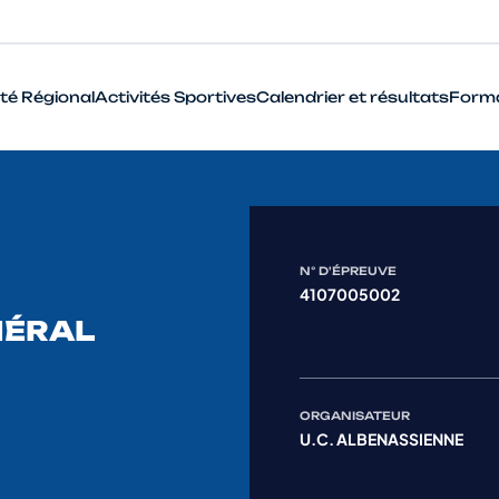
té Régional
Activités Sportives
Calendrier et résultats
Form
BMX
Cyclo-Cross
Piste
N° D'ÉPREUVE
4107005002
Route
NÉRAL
VTT
Que signifie le terme Haut Niveau en cyclisme ?
ORGANISATEUR
U.C. ALBENASSIENNE