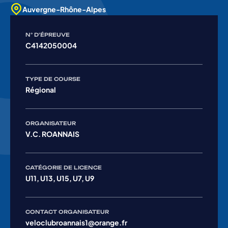
Auvergne-Rhône-Alpes
N° D'ÉPREUVE
C4142050004
TYPE DE COURSE
Régional
ORGANISATEUR
V.C. ROANNAIS
CATÉGORIE DE LICENCE
U11, U13, U15, U7, U9
CONTACT ORGANISATEUR
veloclubroannais1@orange.fr