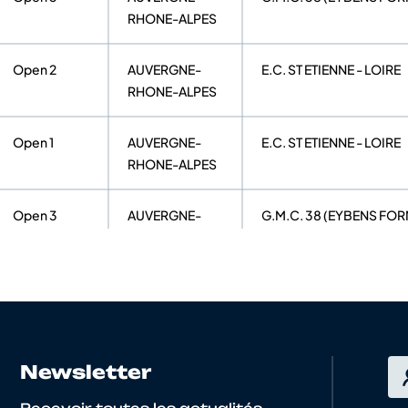
RHONE-ALPES
Open 2
AUVERGNE-
E.C. ST ETIENNE - LOIRE
RHONE-ALPES
Open 1
AUVERGNE-
E.C. ST ETIENNE - LOIRE
RHONE-ALPES
Open 3
AUVERGNE-
G.M.C. 38 (EYBENS FO
RHONE-ALPES
Open 2
AUVERGNE-
VELO CLUB COURNON 
RHONE-ALPES
Open 2
CENTRE VAL DE
C'CHARTRES CYCLISME
Newsletter
LOIRE