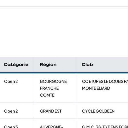
Catégorie
Région
Club
Open 2
BOURGOGNE
CC ETUPES LE DOUBS P
FRANCHE
MONTBELIARD
COMTE
Open 2
GRAND EST
CYCLE GOLBEEN
Open 3
AUVERGNE-
G.M.C. 38 (EYBENS FO