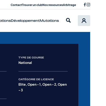
Contact
Trouver un club
Nos ressources
Arbitrage
ations
Développement
Mutations
TYPE DE COURSE
National
CATÉGORIE DE LICENCE
Elite, Open - 1, Open - 2, Open
- 3