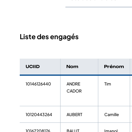
Liste des engagés
UCIID
Nom
Prénom
10146126440
ANDRE
Tim
CADOR
10120443264
AUBERT
Camille
10167208176
BALUT
Imanol