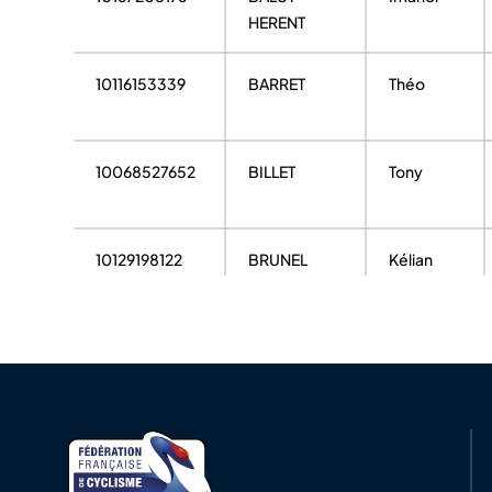
HERENT
10116153339
BARRET
Théo
10068527652
BILLET
Tony
10129198122
BRUNEL
Kélian
10066047078
CHANUDET
Mathys
10147630344
CHARTRAIN
Olivier