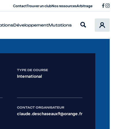
Contact
Trouver un club
Nos ressources
Arbitrage
ations
Développement
Mutations
TYPE DE COURSE
International
CONTACT ORGANISATEUR
claude.deschaseaux9@orange.fr