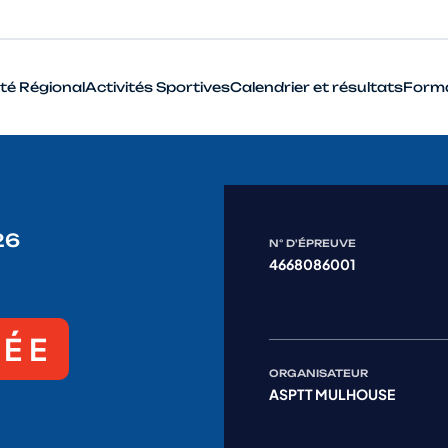
té Régional
Activités Sportives
Calendrier et résultats
Form
BMX
Cyclo-Cross
26
Piste
N° D'ÉPREUVE
4668086001
Route
VTT
LÉE
Que signifie le terme Haut Niveau en cyclisme ?
ORGANISATEUR
ASPTT MULHOUSE