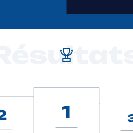
Résultat
1
2