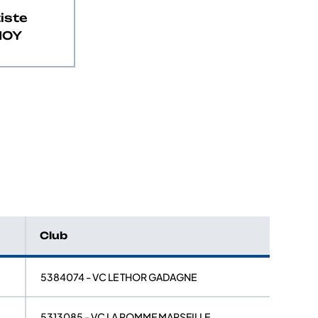
iste
NOY
Club
5384074 - VC LE THOR GADAGNE
5313085 - VC LA POMME MARSEILLE