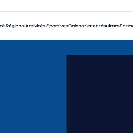
té Régional
Activités Sportives
Calendrier et résultats
Form
BMX
Cyclo-Cross
Piste
Route
VTT
Que signifie le terme Haut Niveau en cyclisme ?