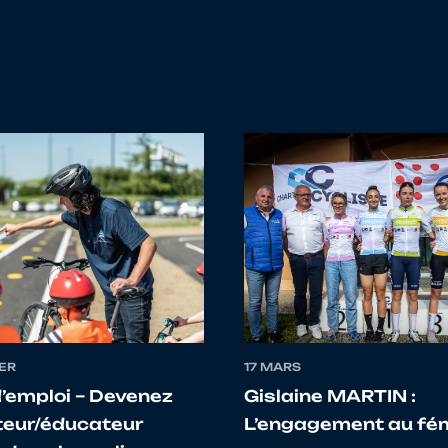
Yassin
OCCITANIE
LOUIS
OCCITANIE
Baptiste
OCCITANIE
Elouan
SUD-PROVENCE-ALPES-COTE D'AZUR
Mélanie
OCCITANIE
ER
17 MARS
d’emploi – Devenez
Gislaine MARTIN :
eur/éducateur
L’engagement au fé