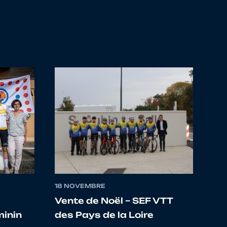
5131053 - GSC BLAGNAC VELO SPORT 31
5130002 - VC ST GILLOIS
5111009 - VELO SPRINT NARBONNAIS
5384027 - AC ORANGE
5134023 - LE CRES SPORT VILLE & VELO
18 NOVEMBRE
Vente de Noël – SEF VTT
minin
des Pays de la Loire