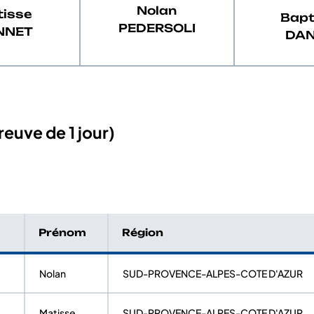
Nolan
isse
Bapt
PEDERSOLI
NNET
DA
euve de 1 jour)
Prénom
Région
Nolan
SUD-PROVENCE-ALPES-COTE D'AZUR
Matisse
SUD-PROVENCE-ALPES-COTE D'AZUR