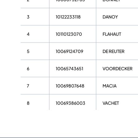
3
10122233118
DANOY
4
10110123070
FLAHAUT
5
10069124709
DE REUTER
6
10065743651
VOORDECKER
7
10069807648
MACIA
8
10069386003
VACHET
9
10101686902
BOUGE PHILIPPE
10
10072964188
COLL