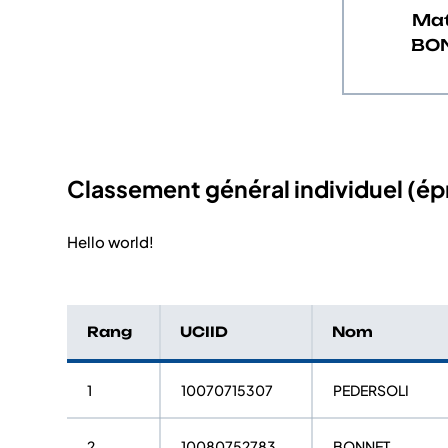
Mat
BO
Classement général individuel (épr
Hello world!
Rang
UCIID
Nom
1
10070715307
PEDERSOLI
2
10080752783
BONNET