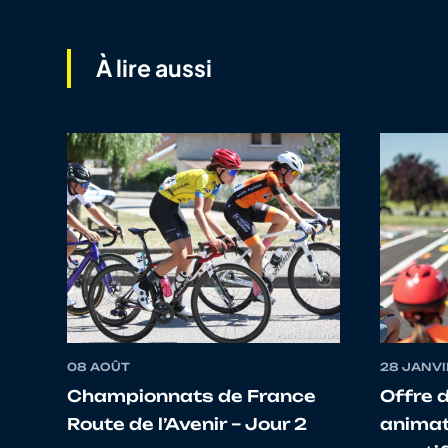
11
10145932440
NEKKACHE
À lire aussi
12
10074616828
TOCHE
13
10124473616
VIGOUROUX
14
10149460917
LE GALL
15
10126719366
GASSIN
08 AOÛT
28 JANVI
Championnats de France
Offre 
Route de l’Avenir – Jour 2
animat