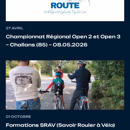
12
10145498768
CARLIER
Alex
27 AVRIL
Championnat Régional Open 2 et Open 3
– Challans (85) – 08.05.2026
13
10024309796
RYCHLEWSKI
Sté
14
10088530466
LOTH
Ste
15
10027614668
CRUVEILLER
Ste
01 OCTOBRE
Formations SRAV (Savoir Rouler à Vélo)