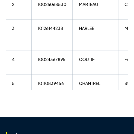
2
10026068530
MARTEAU
Char
3
10126144238
HARLEE
Max
4
10024367895
COUTIF
Fred
5
10110839456
CHANTREL
Ste
6
10027927593
DELATTRE
Eric