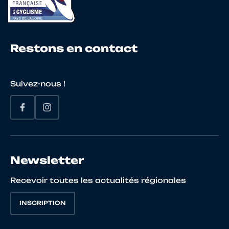
20
10134080454
PASCOLO
Augu
Restons en contact
21
10111166024
TRAVAILLÉ
Arna
Suivez-nous !
22
10126711484
ARROYO
Luis
Newsletter
23
10146425120
SIBBILLE
Rub
Recevoir toutes les actualités régionales
INSCRIPTION
24
10138882964
DELANDE
Fabi