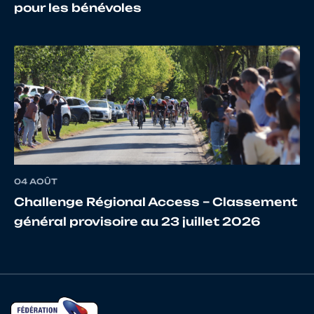
pour les bénévoles
16
10025013351
BARTLET
Fréd
17
10120334948
LEFORT
Chri
04 AOÛT
18
10137736142
PATER
Yvon
Challenge Régional Access – Classement
général provisoire au 23 juillet 2026
19
10147320146
BERTRAND
Rom