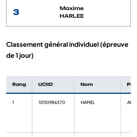
Maxime
3
HARLEE
Classement général individuel (épreuve
de 1 jour)
Rang
UCIID
Nom
Pr
1
10110986370
HAMEL
ART