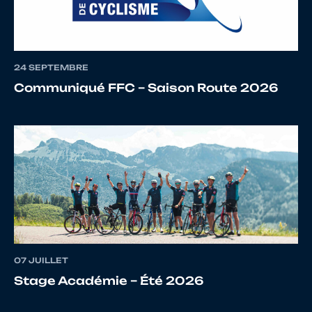
12
10110495411
VIGUIE
Lilian
24 SEPTEMBRE
13
10120601696
POIRIER
Thaïs
Communiqué FFC – Saison Route 2026
14
10068227154
ESTEVE
Mathys
15
10125563753
BESARION
Valentin
07 JUILLET
Stage Académie – Été 2026
16
10137829304
BEAUGIER
Sebasti