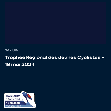
17
10123989121
FRUSCALZO
Noa
18
10110445695
GAIGNES
Paul
24 JUIN
Trophée Régional des Jeunes Cyclistes –
19
10121722351
BERBIGUIE
Kyllian
19 mai 2024
20
10120460846
LE MORVAN
Florian