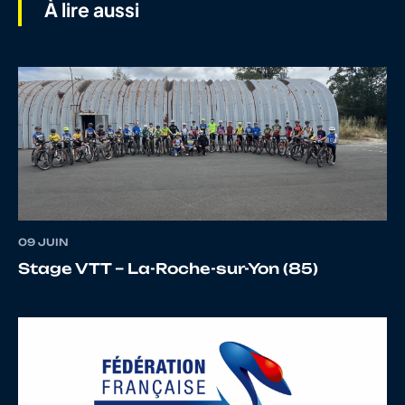
À lire aussi
8
10068226649
DUBREUIL
Thibault
9
10084743123
MESNIER
Maxim
09 JUIN
10
10145075305
CORNAGLIA
Edgar
Stage VTT – La-Roche-sur-Yon (85)
11
10126168082
BEAU
Nolan
LECLERC