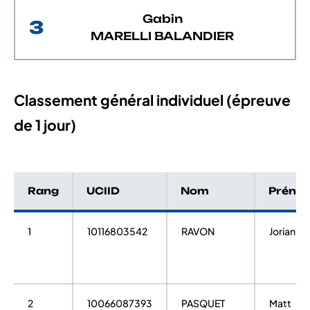
Gabin
3
MARELLI BALANDIER
Classement général individuel (épreuve
de 1 jour)
Rang
UCIID
Nom
Préno
1
10116803542
RAVON
Jorian
2
10066087393
PASQUET
Matt