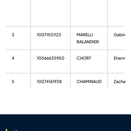
3
10071551123
MARELLI
Gabin
BALANDIER
4
10066635950
CHORT
Etienne
5
10074161938
CHAMINAUD
Zacharie
6
10109103661
VERGNE
Pierre
CHARVY
7
10074161837
BOYE
Elisee