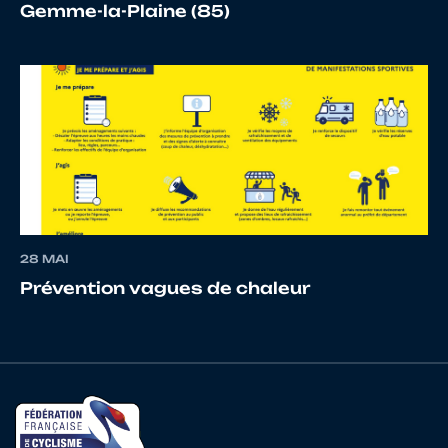
Gemme-la-Plaine (85)
17
10067693452
BOUDER
CA
18
10070179985
CHILAUD
Ma
28 MAI
19
10129298859
SERMONET
Ja
Prévention vagues de chaleur
20
10066697382
DUTERNE
Je