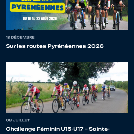
12
10068416306
MESNARD
Jus
13
10068721652
BIHAN
ZO
19 DÉCEMBRE
Sur les routes Pyrénéennes 2026
14
10067156518
SIGALAS
Azil
15
10071336208
ELIZALDE
Lu
08 JUILLET
Challenge Féminin U15-U17 – Sainte-
16
10070619317
PICHON
LA