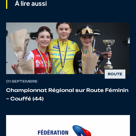
À lire aussi
7
10145820888
DE WITTE
Renan
ROUTE
01 SEPTEMBRE
Championnat Régional sur Route Féminin
– Couffé (44)