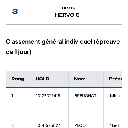
Lucas
3
HERVOIS
Classement général individuel (épreuve
de 1 jour)
Rang
UCIID
Nom
Préno
1
10122029418
BREUGNOT
Julien
2
10141575827
PECOT
Maël