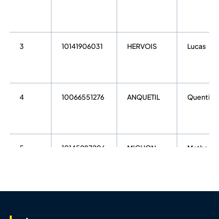
3
10141906031
HERVOIS
Lucas
4
10066551276
ANQUETIL
Quentin
5
10145987206
MICHON
Matheo
6
10121891089
FOURNERET
Théodore