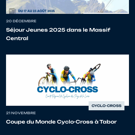
17
10024614338
CELTON
ANTH
20 DÉCEMBRE
Séjour Jeunes 2025 dans le Massif
Central
18
10135603657
BOUCARD
NATH
19
10012455487
BONNO
FELIX
20
10025466423
SERRE
THOM
CYCLO-CROSS
21 NOVEMBRE
Coupe du Monde Cyclo-Cross à Tabor
21
10133386296
KLEIN
NICO