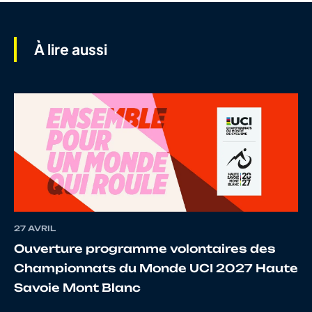
7
10111222305
COGNE
MAXI
À lire aussi
8
10024045169
BOURSIER
AUREL
9
10024035166
RUEL
STEP
10
10099206429
NAULEAU
MELVI
27 AVRIL
Ouverture programme volontaires des
11
10124793615
POPINEAU
NOEL
Championnats du Monde UCI 2027 Haute
Savoie Mont Blanc