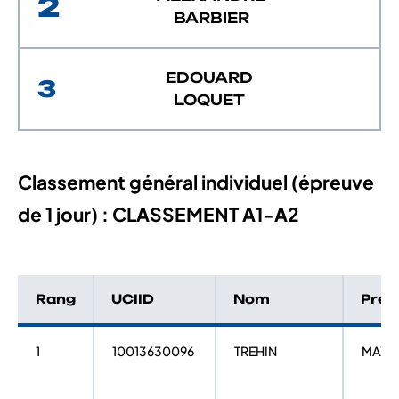
2
BARBIER
EDOUARD
3
LOQUET
Classement général individuel (épreuve
de 1 jour) : CLASSEMENT A1-A2
Rang
UCIID
Nom
Pré
1
10013630096
TREHIN
MAXI