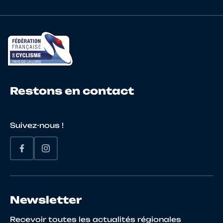
22
10025419842
DELHOMMEAU
FABIE
Restons en contact
23
10123864839
SINGEOT
RODO
Suivez-nous !
24
10150244795
BONNEAU
Pierre
Newsletter
Recevoir toutes les actualités régionales