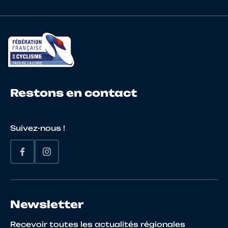
23
10110014956
LE GOFFIC
Ianis
24
10122356386
PILARD
Kévin
Restons en contact
25
10013563917
BRIAND
TITOU
Suivez-nous !
26
10091998016
LE CHENADEC
LILIAN
Newsletter
Recevoir toutes les actualités régionales