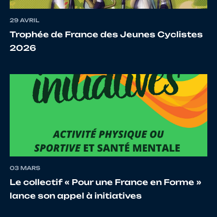
29 AVRIL
18
10062490313
BOUTOUILLER
BENOI
Trophée de France des Jeunes Cyclistes
2026
19
10067982230
PERESSE
ALAN
20
10120316962
LE BAIL
Alan
21
10026517861
ARZEL
ERWA
03 MARS
Le collectif « Pour une France en Forme »
lance son appel à initiatives
22
10071278412
JAOUEN
IVANN