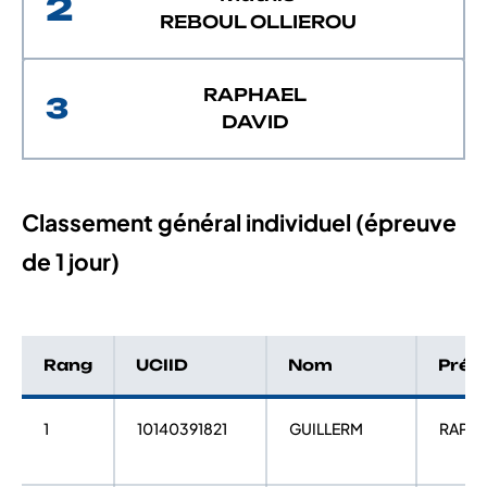
2
REBOUL OLLIEROU
RAPHAEL
3
DAVID
Classement général individuel (épreuve
de 1 jour)
Rang
UCIID
Nom
Pré
1
10140391821
GUILLERM
RAPHA