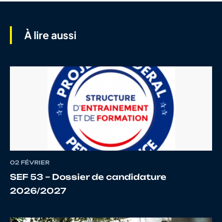
7
10135142303
GUEGUEN
Damie
À lire aussi
8
10024111554
BOIRE
FRED
9
10071321656
MONTREUIL
NOLA
10
10070040145
HERNOT
LOMI
02 FÉVRIER
11
10026323861
OLIVIER
JORD
SEF 53 – Dossier de candidature
2026/2027
12
10025341737
BILLON
GAET