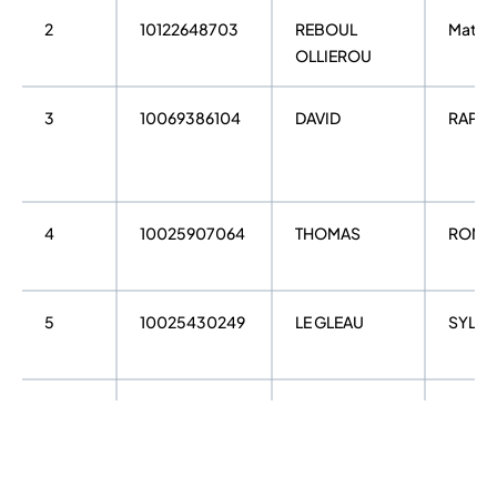
2
10122648703
REBOUL
Mathis
OLLIEROU
3
10069386104
DAVID
RAPHA
4
10025907064
THOMAS
RONA
5
10025430249
LE GLEAU
SYLVA
6
10113293960
TREGARO
Adrien