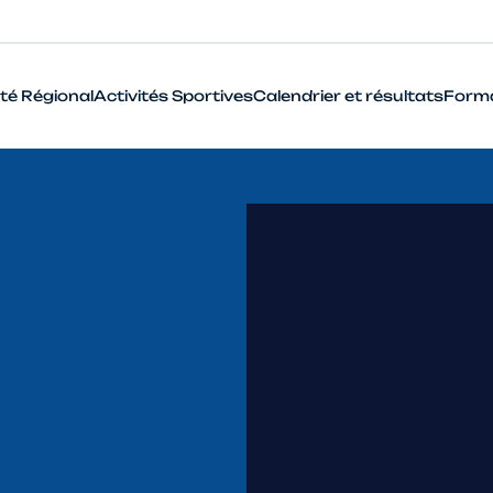
té Régional
Activités Sportives
Calendrier et résultats
Form
BMX
Cyclo-Cross
Piste
Route
VTT
Que signifie le terme Haut Niveau en cyclisme ?