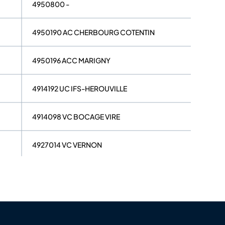
4950800 -
4950190 AC CHERBOURG COTENTIN
4950196 ACC MARIGNY
4914192 UC IFS-HEROUVILLE
4914098 VC BOCAGE VIRE
4927014 VC VERNON
4961357 FLERS CYCLISME 61
4950465 PERIERS CYCLISME