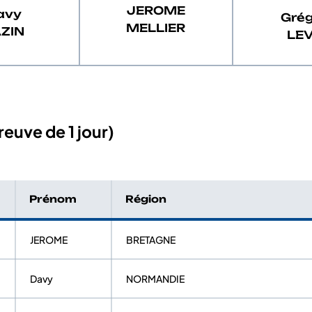
JEROME
avy
Gré
MELLIER
ZIN
LE
euve de 1 jour)
Prénom
Région
JEROME
BRETAGNE
Davy
NORMANDIE