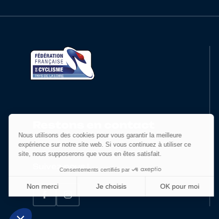
19
10135381870
RAULD
20
10024170461
DEROFF
21
10071087442
ALTHOFFER
22
10024464895
JOURDAN
23
10025969409
ALMY
Restons en contact
24
10025380234
COSNEFROY
Suivez-nous !
25
10025116516
BOUILLON
26
10024457219
LEFILEUR