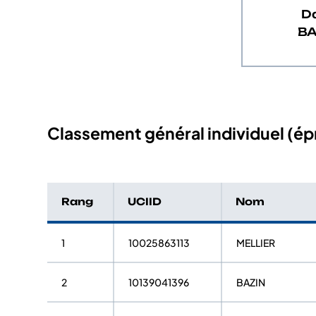
D
BA
Classement général individuel (épr
Rang
UCIID
Nom
1
10025863113
MELLIER
2
10139041396
BAZIN