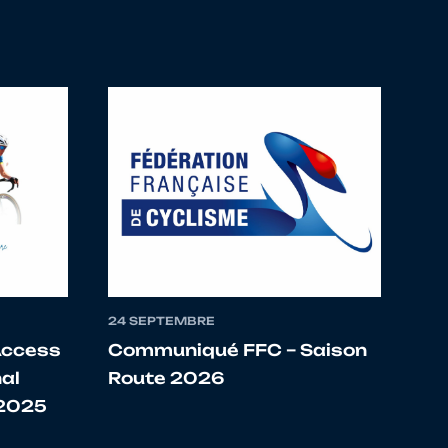
4335257 GO FOUGERAIS
4914098 VC BOCAGE VIRE
4950093 ES TORIGNI
4950041 AG ORVAL COUTANCES
4950518 MOYON PERCY VELO CLUB
4950005 VC SAINT HILAIRE
24 SEPTEMBRE
4950196 - ACC MARIGNY
Access
Communiqué FFC – Saison
al
Route 2026
4950196 ACC MARIGNY
 2025