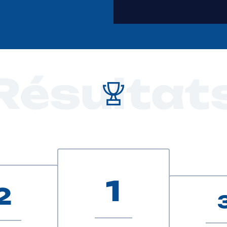
Résultat
1
2