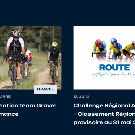
JEROME
BRETAGNE
Philippe
NORMANDIE
Hubert
NORMANDIE
Antoine
NORMANDIE
Pierrick
NORMANDIE
Jean Charles
NORMANDIE
GRAVEL
MBRE
13 JUIN
Fabrice
NORMANDIE
isation Team Gravel
Challenge Régional 
rmance
– Classement Région
Guillaume
NORMANDIE
provisoire au 31 mai