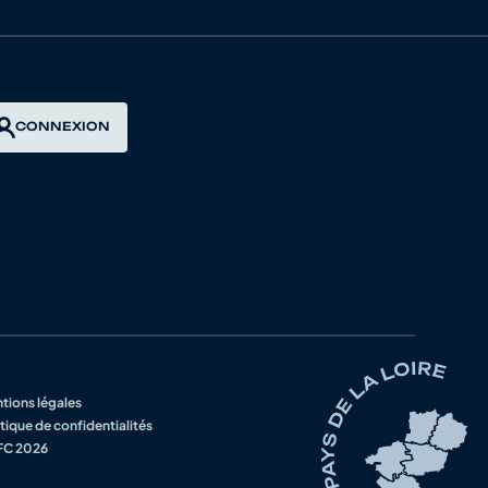
4950196 ACC MARIGNY
4950010 AS TOURLAVILLE CYCLISME
CONNEXION
4950342 VC CANTON DES PIEUX
4950041 - AG ORVAL COUTANCES
4950800 -
4950342 VC CANTON DES PIEUX
5313085 VC LA POMME MARSEILLE
tions légales
tique de confidentialités
4950093 ES TORIGNI
C 2026