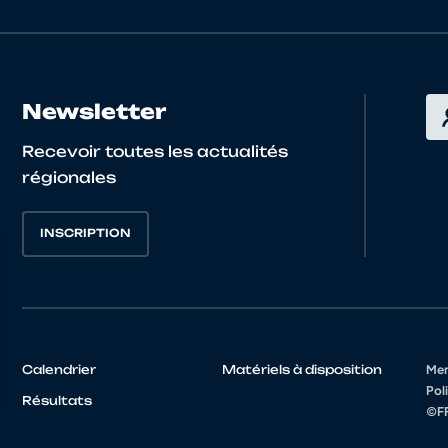
Damien
NORMANDIE
Eric
NORMANDIE
Newsletter
Pascal
NORMANDIE
Recevoir toutes les actualités
Sébastien
NORMANDIE
régionales
Jérôme
NORMANDIE
INSCRIPTION
David
NORMANDIE
Frédéric
SUD-PROVENCE-ALPES-COTE D'AZUR
Calendrier
Matériels à disposition
Men
Poli
Giovanni
NORMANDIE
Résultats
©FF