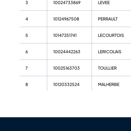
3
10024733869
LEVEE
4
10124967508
PERRAULT
5
10147251741
LECOURTOIS
6
10024442263
LERICOLAIS
7
10025163703
TOULLIER
8
10120332524
MALHERBE
9
10140259960
EUDELINE
10
10136009946
DESTRES