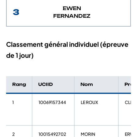
EWEN
3
FERNANDEZ
Classement général individuel (épreuve
de 1 jour)
Rang
UCIID
Nom
Pré
1
10069157344
LE ROUX
CLEM
2
10015492702
MORIN
ERWA