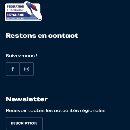
22
10004444301
AUBERGER
FLOR
Restons en contact
23
10027833627
LE BOHEC
ALLA
Suivez-nous !
24
10025993859
MANGIN
Jere
Newsletter
25
10068468341
LEMPERIERE
JULES
Recevoir toutes les actualités régionales
INSCRIPTION