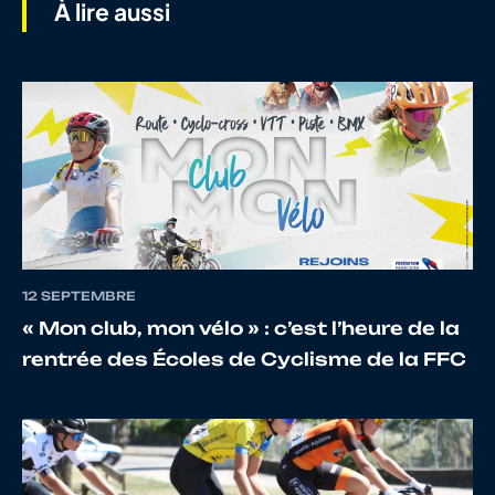
À lire aussi
7
10065841358
LE GALUDEC
LOUI
8
10121125601
OLLIVAUD
MATH
9
10014192700
MAURY
Anton
12 SEPTEMBRE
« Mon club, mon vélo » : c’est l’heure de la
rentrée des Écoles de Cyclisme de la FFC
10
10070292951
LAURENT
FLAVI
11
10026557469
GUIHO
JULIE