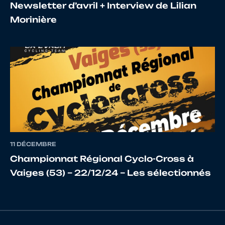
Newsletter d’avril + Interview de Lilian
Morinière
17
10075342611
SAUZEAU
Maxe
18
10115336216
BORDEAU
ALEX
19
10122949403
LOIRAT
ROMA
11 DÉCEMBRE
20
10013749227
TIJOU
CLEM
Championnat Régional Cyclo-Cross à
Vaiges (53) – 22/12/24 – Les sélectionnés
21
10072968636
MARTIN
CHAR