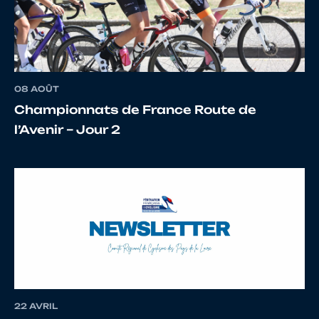
12
10075529840
PERES
Y.
08 AOÛT
13
10024822785
BENION
JULIE
Championnats de France Route de
l’Avenir – Jour 2
14
10026545244
GAREL
MATH
15
10069436725
MANDIGOUT
KILIA
16
10068055180
BLONS
EDOU
22 AVRIL