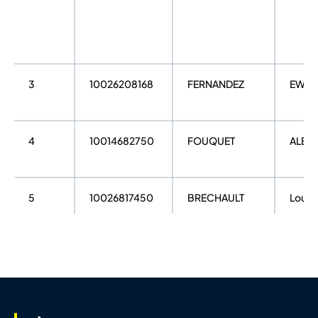
3
10026208168
FERNANDEZ
EWEN
4
10014682750
FOUQUET
ALEX
5
10026817450
BRECHAULT
Louis
6
10014829866
RONDEAU
Fabie