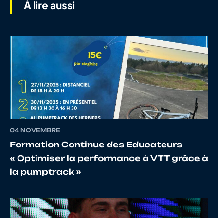
À lire aussi
7
10025883220
DEBEC
THOMA
8
10085532156
PANSARD
Octave
TAQUET
9
10067094476
BASSEMENT
Romain
10
10015363972
LORENT
KEVIN
04 NOVEMBRE
Formation Continue des Educateurs
« Optimiser la performance à VTT grâce à
la pumptrack »
11
10121241088
GOUGEON
KEVIN