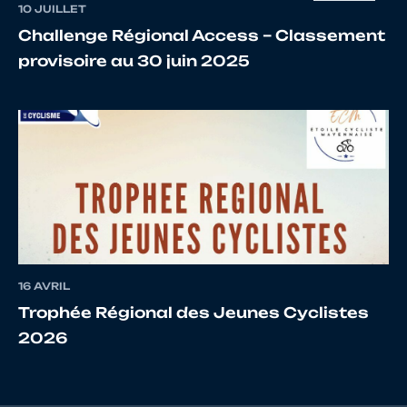
10 JUILLET
Challenge Régional Access – Classement
17
10013657075
ANGOT
Benjam
provisoire au 30 juin 2025
18
10111224729
GERMAIN
LUDOV
19
10068415292
BELLARDANT
Damien
20
10087938867
DELANDE
BAPTIS
16 AVRIL
Trophée Régional des Jeunes Cyclistes
21
10015491284
THEARD
BRIEUX
2026
22
10113239804
TAILLANDIER
PIERRE