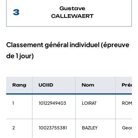
Gustave
3
CALLEWAERT
Classement général individuel (épreuve
de 1 jour)
Rang
UCIID
Nom
Prén
1
10122949403
LOIRAT
ROMAI
2
10023755381
BAZLEY
George