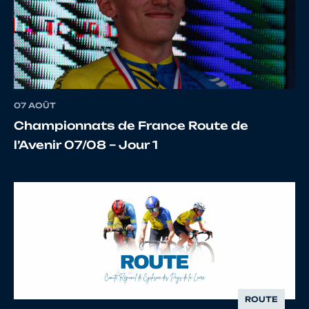
12
10073247411
HADJ LARBI
Mohan
13
10014192700
MAURY
Antonin
07 AOÛT
Championnats de France Route de
14
10073302476
DONNET
Guillau
l’Avenir 07/08 – Jour 1
15
10085170125
GENEVIER
OSCAR
16
10098880568
RASSIN
NATHA
ROUTE