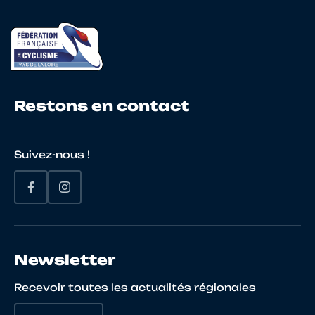
23
10097629672
WEBER
CLEME
Restons en contact
24
10071516666
BITEAU
GAUTIE
Suivez-nous !
25
10072784336
POIRIER
ANTON
Newsletter
26
10136003074
CHEVALIER
Julien
Recevoir toutes les actualités régionales