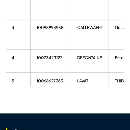
3
10098998988
CALLEWAERT
Gustav
4
10073423122
DEFONTAINE
Esteba
5
10068627783
LAVAT
THIBAU
6
10068749742
ROUL
C.