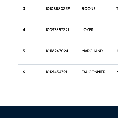
3
10108880359
BOONE
4
10097857321
LOYER
5
10118247024
MARCHAND
6
10121454791
FAUCONNIER
7
10107526100
THONG
8
10120443365
VALETTE