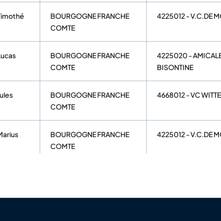
Timothé
BOURGOGNE FRANCHE
4225012 - V.C.DE 
COMTE
Lucas
BOURGOGNE FRANCHE
4225020 - AMICAL
COMTE
BISONTINE
Jules
BOURGOGNE FRANCHE
4668012 - VC WITT
COMTE
Marius
BOURGOGNE FRANCHE
4225012 - V.C.DE 
COMTE
Aaron
GRAND EST
4668012 - VC WITT
Matias
GRAND EST
4688032 - CYCLE