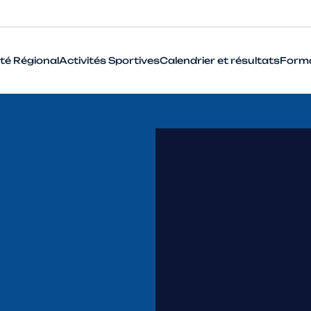
té Régional
Activités Sportives
Calendrier et résultats
Form
BMX
Cyclo-Cross
Piste
Route
VTT
Que signifie le terme Haut Niveau en cyclisme ?