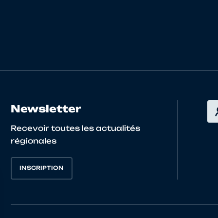
Yohan
GRAND EST
4668012 - VC WITT
Camille
GRAND EST
4688032 - CYCLE
Ewan
BOURGOGNE FRANCHE
4225018 - VC MOR
COMTE
MONTBENOIT
Théo
BOURGOGNE FRANCHE
4225012 - V.C.DE 
Newsletter
COMTE
Recevoir toutes les actualités
régionales
Gabin
BOURGOGNE FRANCHE
4225020 - AMICAL
COMTE
BISONTINE
INSCRIPTION
Jules
BOURGOGNE FRANCHE
4225020 - AMICAL
COMTE
BISONTINE