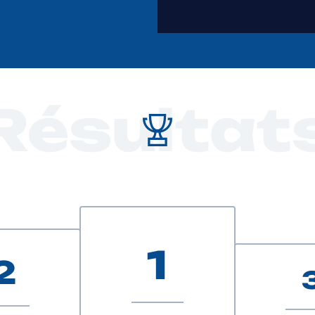
Résultat
1
2