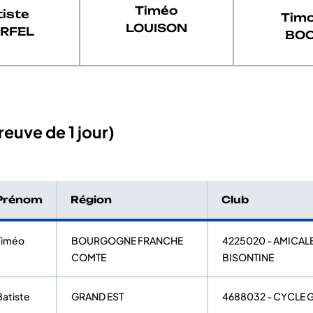
Timéo
iste
Tim
LOUISON
RFEL
BO
euve de 1 jour)
Prénom
Région
Club
Timéo
BOURGOGNE FRANCHE
4225020 - AMICAL
COMTE
BISONTINE
Batiste
GRAND EST
4688032 - CYCLE