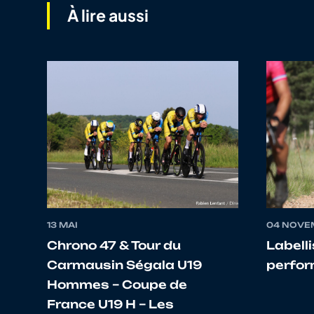
À lire aussi
9
10067298580
GROSHENS
10
10066801961
GOUX
11
10085382919
DESCRAINS
12
10133095401
FENIX
13 MAI
04 NOVE
13
10108773457
VUILLEMIN
Chrono 47 & Tour du
Labell
Carmausin Ségala U19
perfo
Hommes – Coupe de
14
10118246822
MARCHAND
France U19 H – Les