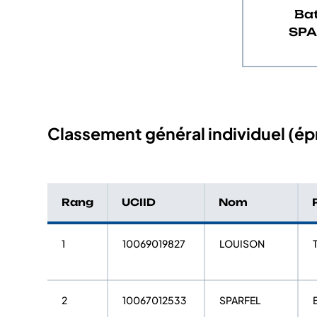
Bat
SPA
Classement général individuel (épr
Rang
UCIID
Nom
1
10069019827
LOUISON
2
10067012533
SPARFEL