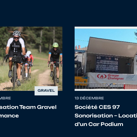
Hector
GRAND EST
4667060 - AS LA S
Paul
BOURGOGNE FRANCHE
4225012 - V.C.DE 
COMTE
Nathan
BOURGOGNE FRANCHE
4290036 - A.C.T. 
COMTE
Gaetan
BOURGOGNE FRANCHE
4225012 - V.C.DE 
COMTE
GRAVEL
MBRE
13 DÉCEMBRE
Hugo
BOURGOGNE FRANCHE
4225012 - V.C.DE 
isation Team Gravel
Société CES 97
COMTE
rmance
Sonorisation – Locat
d’un Car Podium
Arthur
GRAND EST
4668012 - VC WITT