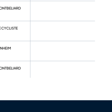
MONTBELIARD
E CYCLISTE
ENHEIM
MONTBELIARD
ENHEIM
COMITE DEPARTEMENTAL DU
HAUT RHIN
 GOLBEEN