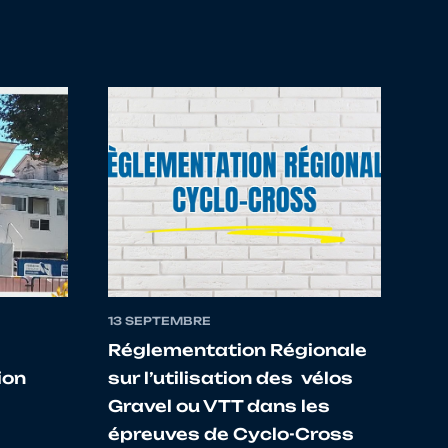
TEIGEOISE
TEAM PISTE BAS RHIN
MONTBELIARD
BELFORT
MONTBELIARD
13 SEPTEMBRE
MONTBELIARD
Réglementation Régionale
ion
sur l’utilisation des vélos
Gravel ou VTT dans les
ENHEIM
épreuves de Cyclo-Cross