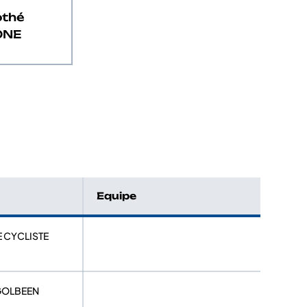
othé
ONE
Equipe
E CYCLISTE
 GOLBEEN