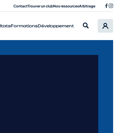
Contact
Trouver un club
Nos ressources
Arbitrage
ltats
Formations
Développement
en cyclisme ?