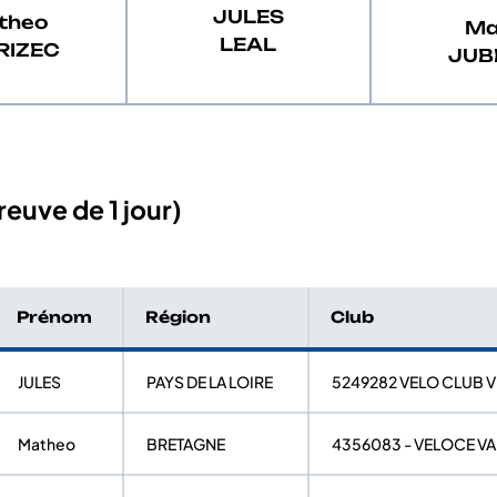
JULES
theo
Ma
LEAL
RIZEC
JUB
euve de 1 jour)
Prénom
Région
Club
JULES
PAYS DE LA LOIRE
5249282 VELO CLUB 
Matheo
BRETAGNE
4356083 - VELOCE V