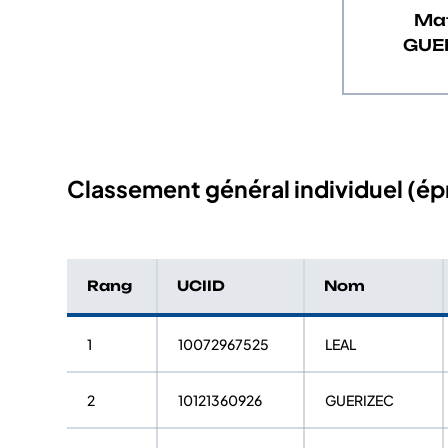
Ma
GUE
Classement général individuel (épr
Rang
UCIID
Nom
1
10072967525
LEAL
2
10121360926
GUERIZEC