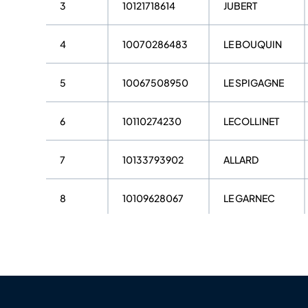
3
10121718614
JUBERT
4
10070286483
LE BOUQUIN
5
10067508950
LE SPIGAGNE
6
10110274230
LECOLLINET
7
10133793902
ALLARD
8
10109628067
LE GARNEC
9
10067526936
THEAU
10
10067528350
AUDIC