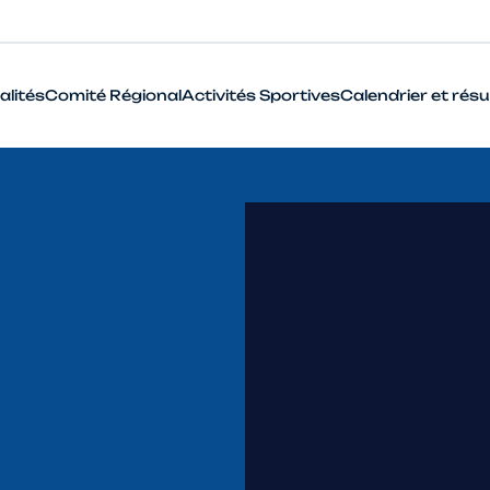
alités
Comité Régional
Activités Sportives
Calendrier et résu
BMX
Cyclo-Cross
Piste
Route
VTT
Que signifie le terme Haut Niveau 