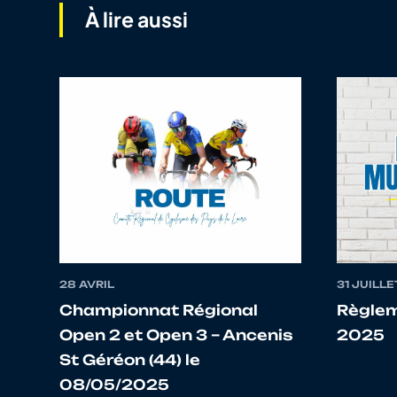
11
10123886764
THEBEAUD
À lire aussi
12
10069831492
LE MAREC
13
10109161053
RICAUD
14
10056949084
GUEZELLO
15
10070286786
LE CLINCHE
16
10072125544
LE FOULGOC
28 AVRIL
31 JUILLE
17
10124404807
DANILO
Championnat Régional
Règlem
Open 2 et Open 3 – Ancenis
2025
18
10067223610
DUGUE
St Géréon (44) le
08/05/2025