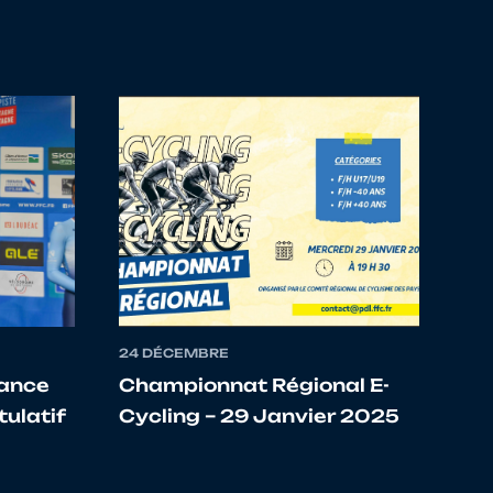
ANNETAIS CYCLISME
 56
AC LANESTER 56 PISTE
OIT
E
E
 LOUDEAC
24 DÉCEMBRE
NETAIS CYCLISME
ance
Championnat Régional E-
tulatif
Cycling – 29 Janvier 2025
 56