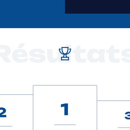
Résultat
1
2