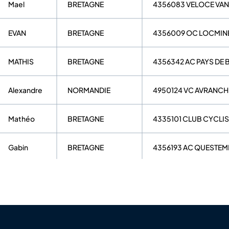
Mael
BRETAGNE
4356083 VELOCE VAN
EVAN
BRETAGNE
4356009 OC LOCMIN
MATHIS
BRETAGNE
4356342 AC PAYS DE 
Alexandre
NORMANDIE
4950124 VC AVRANCH
Mathéo
BRETAGNE
4335101 CLUB CYCLI
Gabin
BRETAGNE
4356193 AC QUESTEM
PACOME
BRETAGNE
4356005 VS RIEUXOIS
MAHO
BRETAGNE
4335040 REDON OC