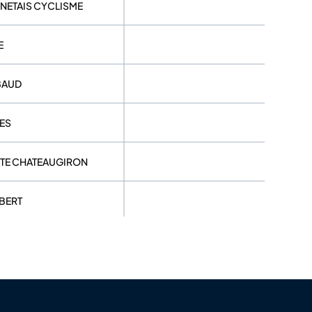
NETAIS CYCLISME
E
BAUD
ES
STE CHATEAUGIRON
BERT
 56