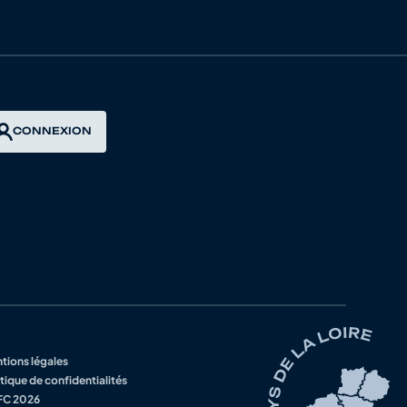
LANGUEUX TREGUEUX
NETAIS CYCLISME
BERT
CONNEXION
E
VILAINE
VTT PAYS DE VILAINE
NETAIS CYCLISME
NETAIS CYCLISME
tions légales
tique de confidentialités
C 2026