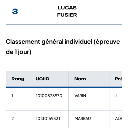
LUCAS
3
FUSIER
Classement général individuel (épreuve
de 1 jour)
Rang
UCIID
Nom
Prén
1
10100878970
VARIN
J.
2
10130159331
MAREAU
ALAN