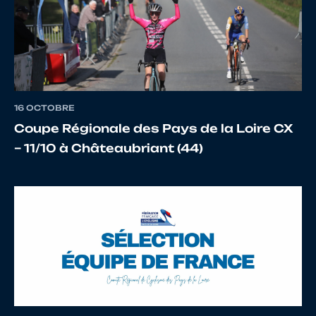
14
10133011232
BLANCHET
GABIN
16 OCTOBRE
15
10133011434
BLANCHET
KERIA
Coupe Régionale des Pays de la Loire CX
– 11/10 à Châteaubriant (44)
16
10147083205
RENAUD
Mathis
17
10133011535
BLANCHET
LUKIA