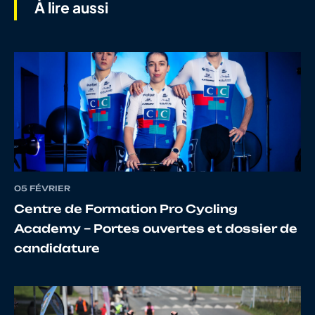
À lire aussi
8
10067918471
BAZILLON
MAXI
9
10091472903
ANGENARD
THIME
10
10135126842
MONTONNEAU
Jules
LE MELLAY
05 FÉVRIER
11
10147258613
BEZIER
Hugo
Centre de Formation Pro Cycling
Academy – Portes ouvertes et dossier de
candidature
12
10146161503
BRICAUD
Nolan
13
10121845724
BOUTIN
TOM