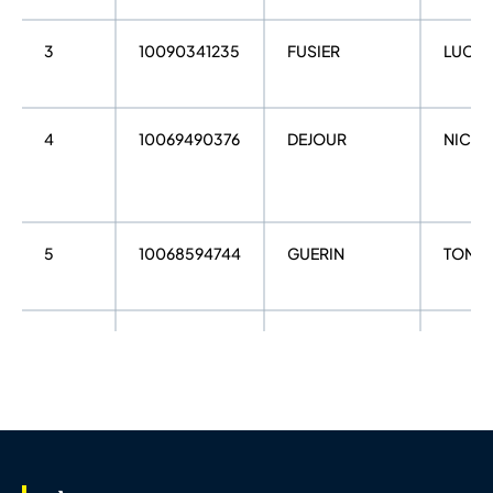
3
10090341235
FUSIER
LUCA
4
10069490376
DEJOUR
NICOL
5
10068594744
GUERIN
TOM
6
10067608273
COURCIER
MAEL
7
10115947922
ARROUET
OSCA