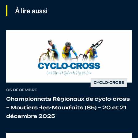
GARIBAL
À lire aussi
7
10085981992
BERNARD
Tilio
8
10122448639
ROBINET
N.
CYCLO-CROSS
05 DÉCEMBRE
9
10109515913
DAUDINET
Théo
Championnats Régionaux de cyclo-cross
– Moutiers -les-Mauxfaits (85) – 20 et 21
décembre 2025
10
10085853367
SANCHEZ
Antonin
AUPETIT