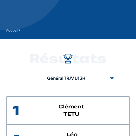
Accueil
Résultats
Général TRJV U13H
1
Clément
TETU
Léo