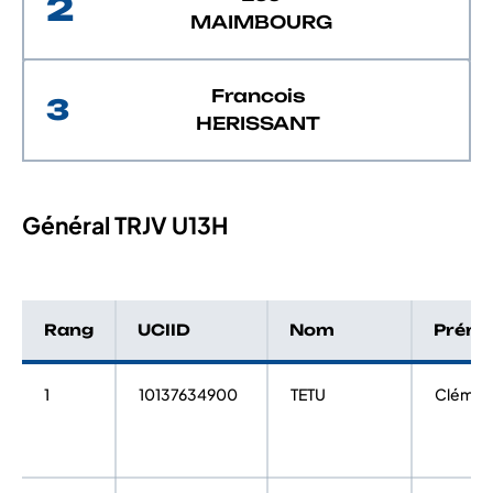
2
MAIMBOURG
Francois
3
HERISSANT
Général TRJV U13H
Rang
UCIID
Nom
Prén
1
10137634900
TETU
Clémen