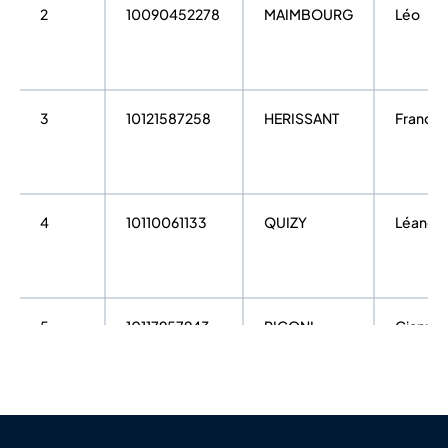
2
10090452278
MAIMBOURG
Léo
3
10121587258
HERISSANT
Francoi
4
10110061133
QUIZY
Léandr
5
10117957943
RIGONI
Gianma
6
10121936761
GENEL
Elliot