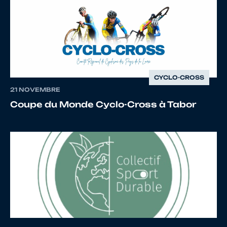
11
10121936660
DUBUC
Jonatan
CYCLO-CROSS
12
10098826715
QUILLIOT
Nathael
21 NOVEMBRE
Coupe du Monde Cyclo-Cross à Tabor
13
10109851975
MARY
Nolan
14
10146063489
JENARD
Enael