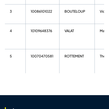
3
10086101022
BOUTELOUP
Victo
4
10109648376
VALAT
Malo
5
10070470581
ROTTEMENT
Thom
6
10125757248
DAVERSIN
Thom
7
10135818572
LAFONT
Jean