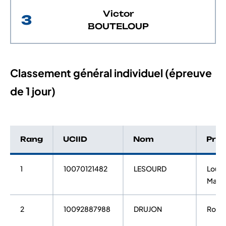
Victor
3
BOUTELOUP
Classement général individuel (épreuve
de 1 jour)
Rang
UCIID
Nom
Pré
1
10070121482
LESOURD
Louis
Marie
2
10092887988
DRUJON
Robin