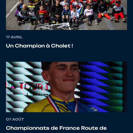
13
10109276847
ESPINOSA
Thom
14
10068665472
BENAHMED
moh
17 AVRIL
Un Champion à Cholet !
15
10124959929
HARDY
Gust
16
10121139543
CHAHED
Léo
17
10122656076
VALLA
Guill
07 AOÛT
Championnats de France Route de