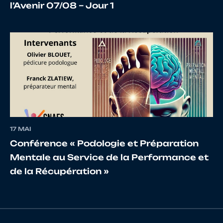
l’Avenir 07/08 – Jour 1
18
10105312678
ROUIBAH
AMY
19
10098758108
RAMIREZ
ELOI
ZULUAGA
20
10122553016
DEWILDE
Nath
PINAULT
17 MAI
Conférence « Podologie et Préparation
Mentale au Service de la Performance et
21
10100380331
LAMBERT
Bapti
de la Récupération »
22
10125451902
MORTIER
Blan
SPEGAGNE