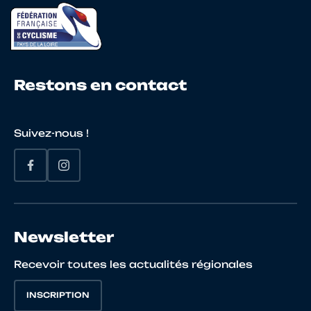
23
10145596677
PERIAC
Moha
Restons en contact
24
10146829082
LIÉGEON
Victo
DELAVAUD
Suivez-nous !
25
10121238159
LE MERRER
Eliott
26
10122282628
DAOUKI
Noh
Newsletter
Recevoir toutes les actualités régionales
27
10065980895
PICARD
Roma
INSCRIPTION