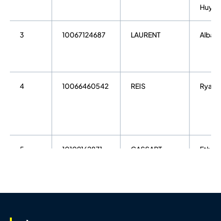
Huy
3
10067124687
LAURENT
Alban
4
10066460542
REIS
Ryan
5
10109162871
CASSART
Ethan
6
10086349582
PONS
Bapti