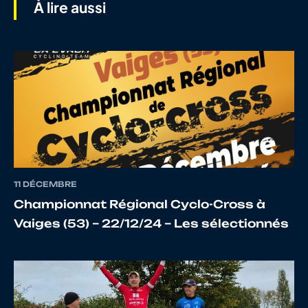
À lire aussi
7
10123036194
DECOUARD
Jean A
8
10071650143
TAORMINA
Angel
9
10068215333
MAHAUT
Maté
11 DÉCEMBRE
10
10109173783
KHATALI
Ismae
Championnat Régional Cyclo-Cross à
Vaiges (53) – 22/12/24 – Les sélectionnés
11
10122481072
VERDIER
Laoue
12
10085502955
DOLTAIRE
Thom