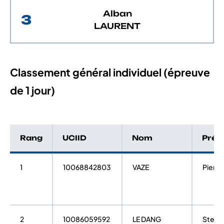
Alban
3
LAURENT
Classement général individuel (épreuve
de 1 jour)
Rang
UCIID
Nom
Pré
1
10068842803
VAZE
Pierri
2
10086059592
LE DANG
Steph