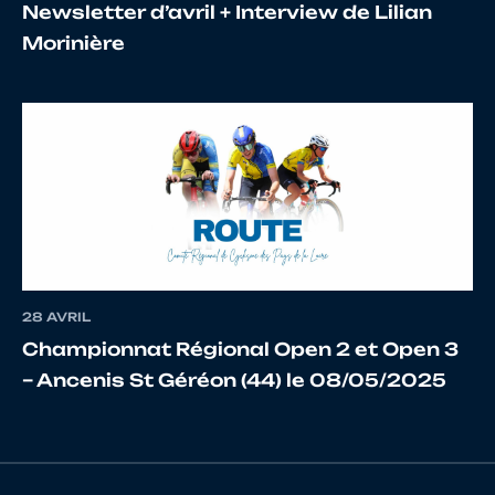
Newsletter d’avril + Interview de Lilian
17
10074857106
MARQUES
Rémy
Morinière
18
10098006558
LAIGRE
Amaur
19
10068418831
BOUVIER
Thom
20
10066313325
PIERRON
Maxi
28 AVRIL
Championnat Régional Open 2 et Open 3
– Ancenis St Géréon (44) le 08/05/2025
22
10133735702
AUBOUY
Benja