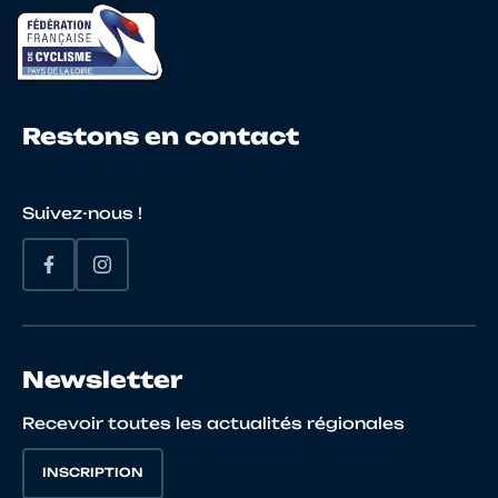
23
10076485995
LEFRANCOIS
Maxi
24
10146127248
DOUHET
Martin
Restons en contact
Suivez-nous !
25
10085129810
D'AGOSTINO
Matté
26
10097957755
BECCHIO
PAUL
Newsletter
Recevoir toutes les actualités régionales
INSCRIPTION
27
10149378364
SISMEIRO
Mathi