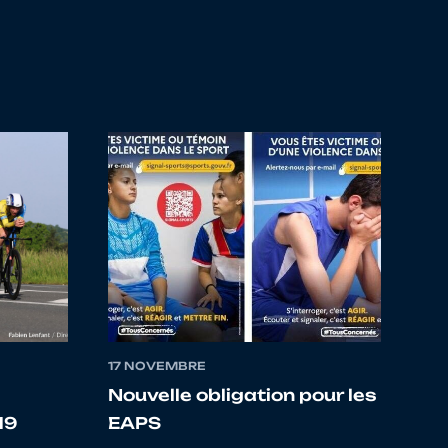
NTIQUE CYCLISME
ECOULAIS
LANTIQUE
ECOULAIS
ELO SPORT
17 NOVEMBRE
LOISE
Nouvelle obligation pour les
19
EAPS
N CYCLISME