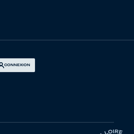
ELAINE
 YON VENDEE CYCLISME
ELAINE
CONNEXION