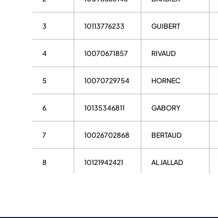
3
10113776233
GUIBERT
4
10070671857
RIVAUD
5
10070729754
HORNEC
6
10135346811
GABORY
7
10026702868
BERTAUD
8
10121942421
AL JALLAD
9
10068405895
IMBERT
10
10008671578
ERAUD