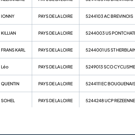
IONNY
PAYS DE LA LOIRE
5244103 AC BREVINOIS
KILLIAN
PAYS DE LA LOIRE
5244003 US PONTCHAT
FRANS KARL
PAYS DE LA LOIRE
5244001 US ST HERBLAI
Léo
PAYS DE LA LOIRE
5249013 SCO CYCLISM
QUENTIN
PAYS DE LA LOIRE
5244111 EC BOUGUENAI
SOHEL
PAYS DE LA LOIRE
5244248 UCP REZEENN
LILIAN
PAYS DE LA LOIRE
5244120 GUIDON MACH
SEVERINE
PAYS DE LA LOIRE
5244244 ETOILE CYCLIS