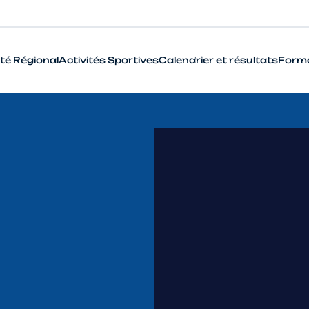
té Régional
Activités Sportives
Calendrier et résultats
Form
BMX
Cyclo-Cross
Piste
Route
VTT
Que signifie le terme Haut Niveau en cyclisme ?