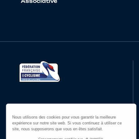
Associative
19
10112603442
BOUCHET
20
10014220180
DUPUIS
21
10075556516
MAILLARD
Restons en contact
Suivez-nous !