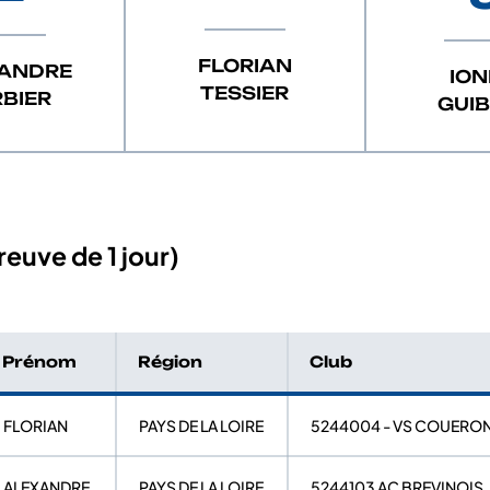
FLORIAN
ANDRE
IO
TESSIER
BIER
GUI
euve de 1 jour)
Prénom
Région
Club
FLORIAN
PAYS DE LA LOIRE
5244004 - VS COUERO
ALEXANDRE
PAYS DE LA LOIRE
5244103 AC BREVINOIS