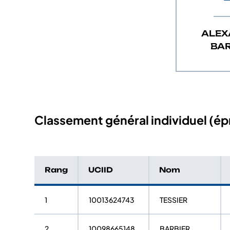
ALEX
BAR
Classement général individuel (épr
Rang
UCIID
Nom
1
10013624743
TESSIER
2
10098665148
BARBIER