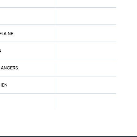
ELAINE
N
E ANGERS
SIEN
E
ECOULAIS
TE DU DON
COFIDIS WOMEN TEAM