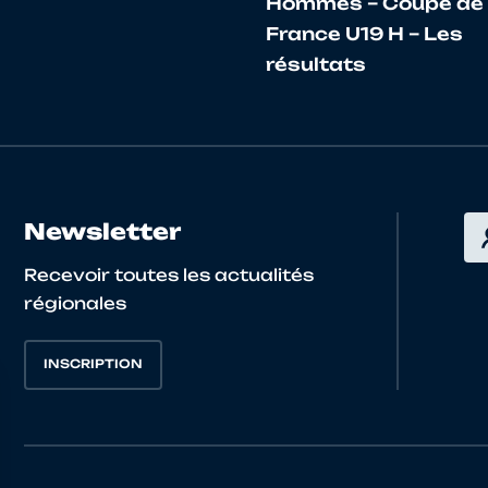
Hommes – Coupe de
France U19 H – Les
MAXENCE
PAYS DE LA LOIRE
5244003 US PONTCHAT
résultats
JONAS
PAYS DE LA LOIRE
5285064 LA ROCHE SUR
AXEL
PAYS DE LA LOIRE
5244003 US PONTCHAT
Newsletter
Recevoir toutes les actualités
régionales
INSCRIPTION