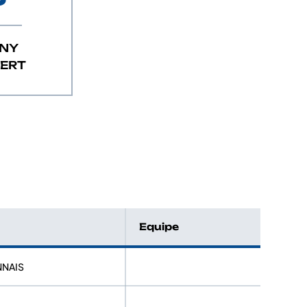
NNY
BERT
Equipe
NNAIS