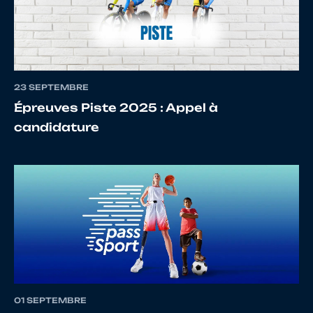
12
10108777905
ALBARET
Mathy
23 SEPTEMBRE
Épreuves Piste 2025 : Appel à
13
10070113705
GUILIANO
Mathis
candidature
14
10139635322
PASTY
Pierre
15
10137848805
ROUQUET
Firmin
01 SEPTEMBRE