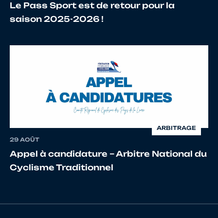
16
10146832217
MILLIET
CLEME
Le Pass Sport est de retour pour la
BAUDE
saison 2025-2026 !
17
10127657741
PRAT
Matthi
ARBITRAGE
29 AOÛT
Appel à candidature – Arbitre National du
Cyclisme Traditionnel