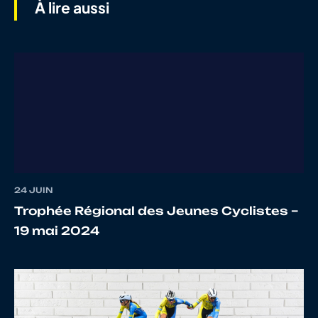
À lire aussi
7
10073861238
PREGNO
Tim
8
10066976763
LABUSSIERE
Eythan
9
10085432934
BRENAS
Camill
24 JUIN
Trophée Régional des Jeunes Cyclistes –
19 mai 2024
10
10120380418
MASSONNIE
Enzo
11
10104835964
GASSIN
Quent