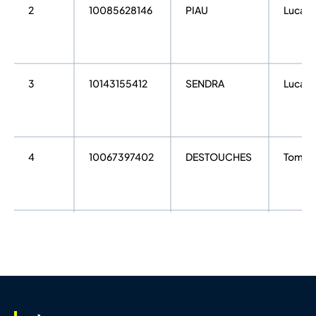
2
10085628146
PIAU
Lucas
3
10143155412
SENDRA
Lucas
4
10067397402
DESTOUCHES
Tom
5
10121722351
BERBIGUIE
Kyllian
6
10065743651
VOORDECKER
MATH