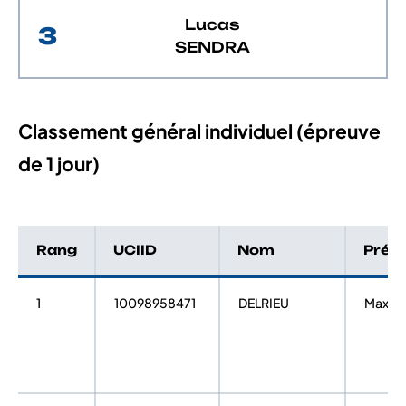
Lucas
3
SENDRA
Classement général individuel (épreuve
de 1 jour)
Rang
UCIID
Nom
Prén
1
10098958471
DELRIEU
Maxim