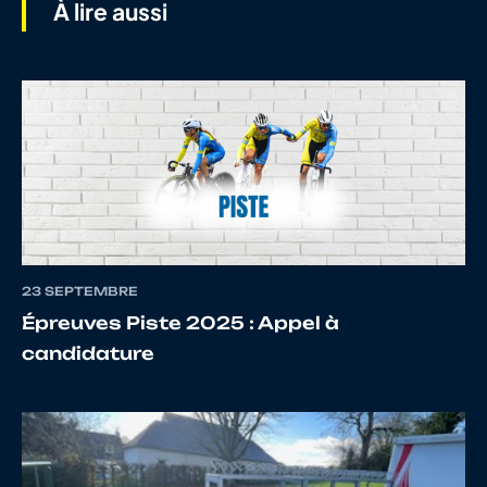
À lire aussi
8
10121492682
MOREL
Nolan
9
10080536151
NOUVEL
YLIES
10
10085848923
BOURGEON
MILAN
23 SEPTEMBRE
Épreuves Piste 2025 : Appel à
candidature