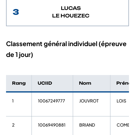
LUCAS
3
LE HOUEZEC
Classement général individuel (épreuve
de 1 jour)
Rang
UCIID
Nom
Préno
1
10067249777
JOUVROT
LOIS
2
10069490881
BRIAND
COME