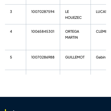
3
10070287594
LE
LUCAS
HOUEZEC
4
10065845301
ORTEGA
CLEMEN
MARTIN
5
10070286988
GUILLEMOT
Gabin
6
10137723008
LE DOUARIN
Jules
7
10137866080
CURTIL
Gabriel