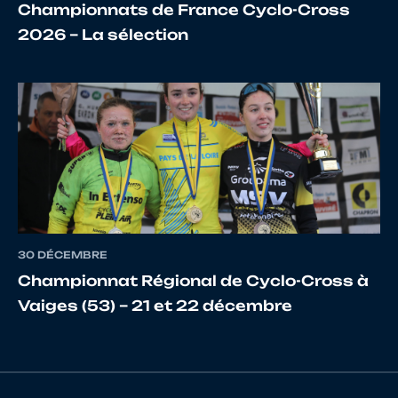
Championnats de France Cyclo-Cross
18
10065982919
VERMET
EMELYN
2026 – La sélection
19
10027865050
TAILHADES
ALEXAN
19
10024384467
ESTEVE
LAUREN
30 DÉCEMBRE
Championnat Régional de Cyclo-Cross à
Vaiges (53) – 21 et 22 décembre