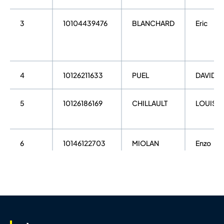
3
10104439476
BLANCHARD
Eric
4
10126211633
PUEL
DAVID
5
10126186169
CHILLAULT
LOUIS
6
10146122703
MIOLAN
Enzo
7
10024224722
PORTMANN
Emmanu