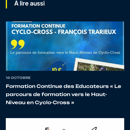
À lire aussi
8
10024646670
DEVILLIERS
Mikael
9
10117540237
BARBAT
JEROME
14 OCTOBRE
10
10146246072
RENIER
Olivier
Formation Continue des Educateurs « Le
parcours de formation vers le Haut-
Niveau en Cyclo-Cross »
12
10099848548
LEBEUX
François
13
10069273744
VALLEJO
Cédric