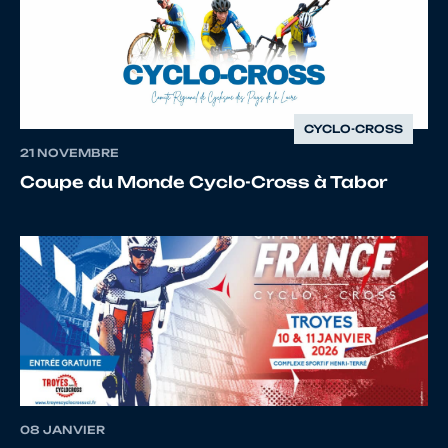
14
10117334618
RATIGNIER
Amélie
INGELAERE
CYCLO-CROSS
21 NOVEMBRE
15
10067472372
KRAWCZYK
Sébasti
Coupe du Monde Cyclo-Cross à Tabor
16
10131997984
DELBOS
Yannick
17
10146493424
FOSSAERT
Noa
08 JANVIER