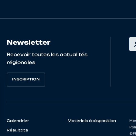
FAUSTIN
OCCITANIE
5130003 - NIMES 
Pierre
ILE DE FRANCE
4892409 - ANTONY
Louis
Newsletter
Mathieu
AUVERGNE-RHONE-
4169006 - CORBA
Recevoir toutes les actualités
ALPES
régionales
Charles
AUVERGNE-RHONE-
4138027 - E.S. ST 
INSCRIPTION
ALPES
Noé
AUVERGNE-RHONE-
4174016 - V.C. CL
ALPES
Calendrier
Matériels à disposition
Men
Aurèle
AUVERGNE-RHONE-
4126090 - U.C. M
Poli
Résultats
ALPES
©FF