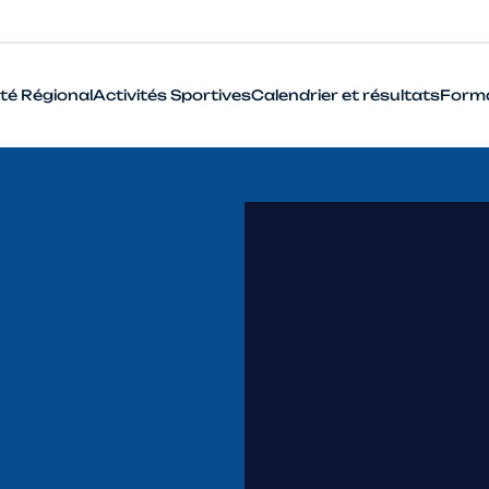
té Régional
Activités Sportives
Calendrier et résultats
Form
BMX
Cyclo-Cross
Piste
Route
VTT
Que signifie le terme Haut Niveau en cyclisme ?