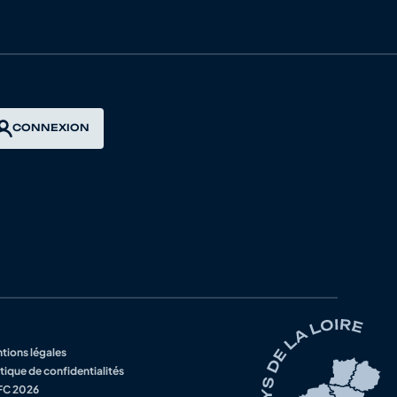
CYCLISME
NIMES
CYCLISME
 BERNY CYCLISTE
CONNEXION
S LYON METROPOLE
MARTIN D HERES
USES SCIONZIER
tions légales
ONTMEYRAN VALENCE
tique de confidentialités
C 2026