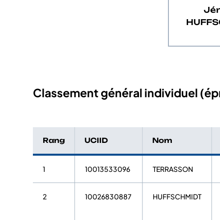
Jé
HUFFS
Classement général individuel (épr
Rang
UCIID
Nom
1
10013533096
TERRASSON
2
10026830887
HUFFSCHMIDT