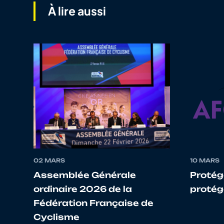
À lire aussi
9
10024086292
CHALOT
10
10009716047
COSTA
11
10008962679
RUFFINENGO
12
10071378846
RADISSON
02 MARS
10 MARS
Assemblée Générale
Protége
ordinaire 2026 de la
protége
13
10084881953
GAILLARD
Fédération Française de
Cyclisme