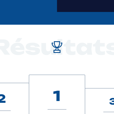
Résultat
1
2