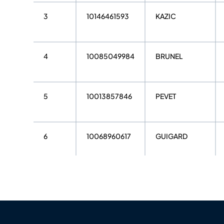
3
10146461593
KAZIC
4
10085049984
BRUNEL
5
10013857846
PEVET
6
10068960617
GUIGARD
7
10066110029
JOUBERT
8
10025052757
VAN DER BIEST