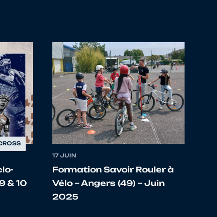
YNOD
IS LEMAN SPORT ORGANISATION
MARTIN D HERES
CROSS
LUB VALRHONA
17 JUIN
lo-
Formation Savoir Rouler à
 9 & 10
Vélo – Angers (49) – Juin
OIRONNAISE
2025