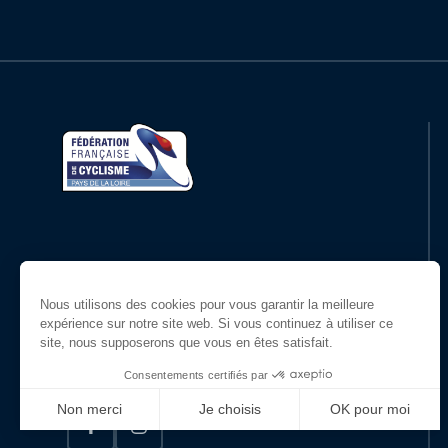
14
10066565727
BOUQUET
15
10066327873
BOURGUET
16
10120570071
AUCAGNE
17
10143303336
CUSSIGH
Restons en contact
18
10114851519
ROUTIN
Suivez-nous !
19
10099337983
BERNARD