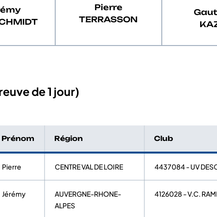
Pierre
rémy
Gaut
TERRASSON
CHMIDT
KA
euve de 1 jour)
Prénom
Région
Club
Pierre
CENTRE VAL DE LOIRE
4437084 - UV DES
Jérémy
AUVERGNE-RHONE-
4126028 - V.C. RA
ALPES