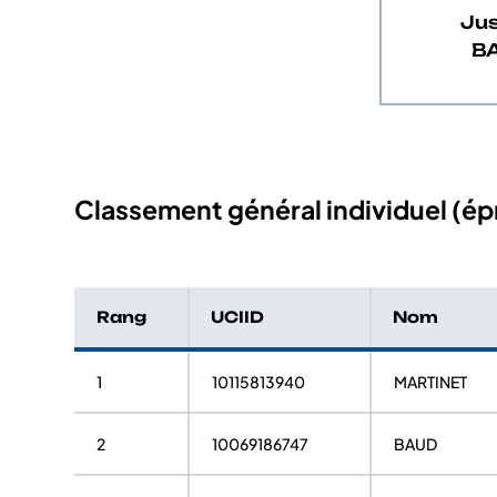
Jus
B
Classement général individuel (épr
Rang
UCIID
Nom
1
10115813940
MARTINET
2
10069186747
BAUD