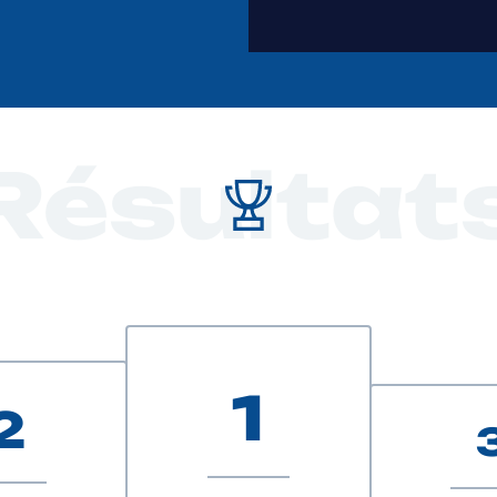
Résultat
1
2