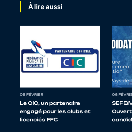
11
10065774064
DELL ORTO
À lire aussi
12
10118290874
CARTRON
13
10085474461
CLONIET
05 FÉVRIER
06 FÉVRI
Le CIC, un partenaire
SEF BM
engagé pour les clubs et
Ouvert
licenciés FFC
candid