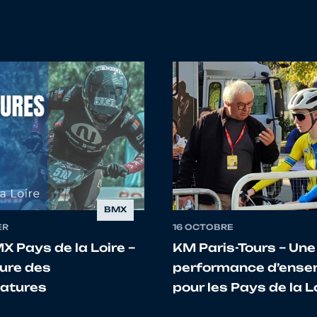
Elaïs
AUVERGNE-RHONE-ALPES
Charlotte
AUVERGNE-RHONE-ALPES
Léonie
AUVERGNE-RHONE-ALPES
BMX
ER
16 OCTOBRE
X Pays de la Loire –
KM Paris-Tours – Une
ure des
performance d’ense
atures
pour les Pays de la Lo