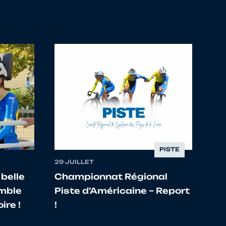
4174003 TEAM ALLINGES PUBLIER
4174016 V.C. CLUSES SCIONZIER
4173143 LA MOTTE SERVOLEX CYCLISM
PISTE
29 JUILLET
 belle
Championnat Régional
mble
Piste d’Américaine – Report
ire !
!