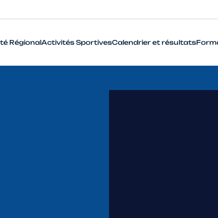
té Régional
Activités Sportives
Calendrier et résultats
Form
BMX
Cyclo-Cross
Piste
Route
VTT
Que signifie le terme Haut Niveau en cyclisme ?