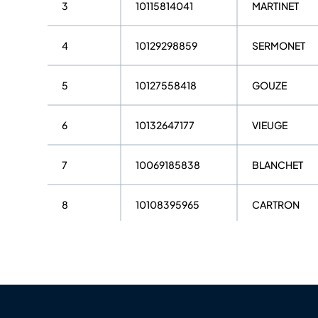
3
10115814041
MARTINET
4
10129298859
SERMONET
5
10127558418
GOUZE
6
10132647177
VIEUGE
7
10069185838
BLANCHET
8
10108395965
CARTRON
9
10065771236
VONARB
10
10144981739
CLARET