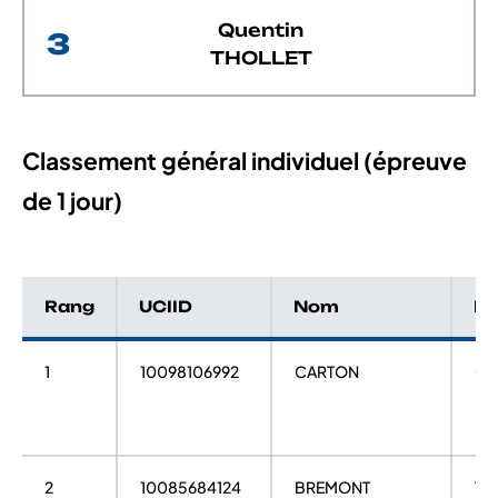
Quentin
3
THOLLET
Classement général individuel (épreuve
de 1 jour)
Rang
UCIID
Nom
P
1
10098106992
CARTON
Cl
2
10085684124
BREMONT
To