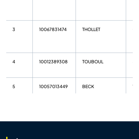
3
10067831474
THOLLET
Qu
4
10012389308
TOUBOUL
St
5
10057013449
BECK
Val
6
10069781174
LUCHINI
Q.
7
10087193482
BERTOLOTTI
Ma