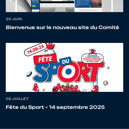
20 JUIN
17
10128793449
RAVINEL
Do
Bienvenue sur le nouveau site du Comité
18
10066132257
CASTELAIN
RE
19
10121090235
MAISSON
Cy
02 JUILLET
Fête du Sport – 14 septembre 2025
20
10099744070
MARTIN
Si
MICHIELLOT