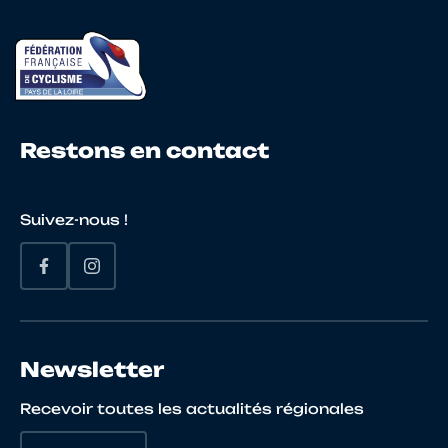
21
10102039738
FERRI
na
Restons en contact
22
10099855117
BRUYERE
Lil
Suivez-nous !
23
10002104375
GENTHON
Lio
Newsletter
24
10077415478
BERTET
Mo
Recevoir toutes les actualités régionales