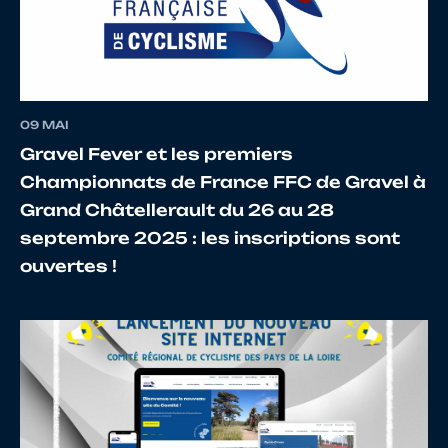
12
10068352345
BONNEFOY
Jé
09 MAI
13
10059940829
ESNAULT
Na
Gravel Fever et les premiers
Championnats de France FFC de Gravel à
Grand Châtellerault du 26 au 28
septembre 2025 : les inscriptions sont
14
10110805912
GOASDOUE
Loï
ouvertes !
15
10026654772
SALVATORI
Th
16
10066730223
DUCRUET
Lo