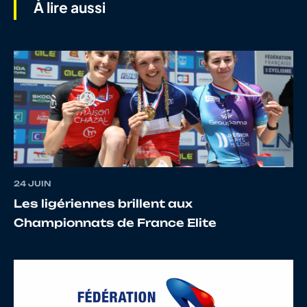
À lire aussi
8
10014064475
BRUN
Mi
9
10120602508
PRZYBYLSKI
Th
24 JUIN
Les ligériennes brillent aux
10
10072700369
PERRIN
Sa
Championnats de France Elite
11
10015650831
LEROY
VI