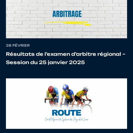
11
10085918843
CHARBONNEAU
Julie
28 FÉVRIER
12
10134193925
GAUTHIER
Bapt
Résultats de l’examen d’arbitre régional –
Session du 25 janvier 2025
13
10116843756
REY
Clari