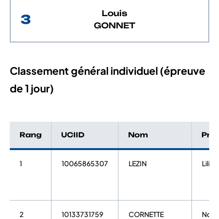
Louis
3
GONNET
Classement général individuel (épreuve
de 1 jour)
Rang
UCIID
Nom
Pré
1
10065865307
LEZIN
Lilian
2
10133731759
CORNETTE
Noa