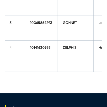
3
10065864293
GONNET
Louis
4
10141630993
DELPHIS
Hug
5
10057529468
ANDRE
Luca
6
10145904855
HAGARD
Pierr