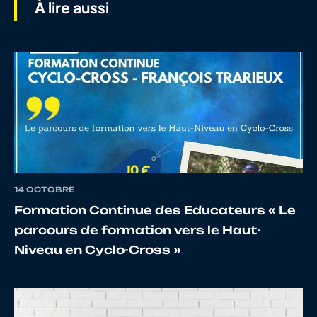
À lire aussi
GUETRE
Louis
7
10066725472
DURIF
Quen
8
10133731658
BEYSSAC
Jules
14 OCTOBRE
9
10100795209
BOREL
Leny
Formation Continue des Educateurs « Le
parcours de formation vers le Haut-
Niveau en Cyclo-Cross »
10
10085242065
DARDAILLON
Lucil