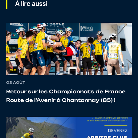
À lire aussi
7
10134930620
FAMILIARE
Ylario
8
10122249181
CORSI
Enzo
03 AOÛT
9
10057802886
BONNET
Corentin
Retour sur les Championnats de France
Route de l’Avenir à Chantonnay (85) !
10
10145949113
MAKHLOUFI
Aylan