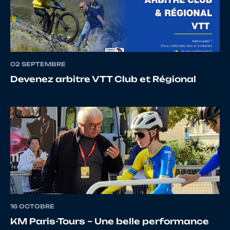
11
10068448638
SOLEILLANT
Mickaël
02 SEPTEMBRE
12
10085915611
VARLOT
Corentin
Devenez arbitre VTT Club et Régional
13
10151612903
GAILLARD
Sacha
14
10068448234
SOLEILLANT
Lola
Maryline
16 OCTOBRE
KM Paris-Tours – Une belle performance
15
10145418441
PHILY
Spencer