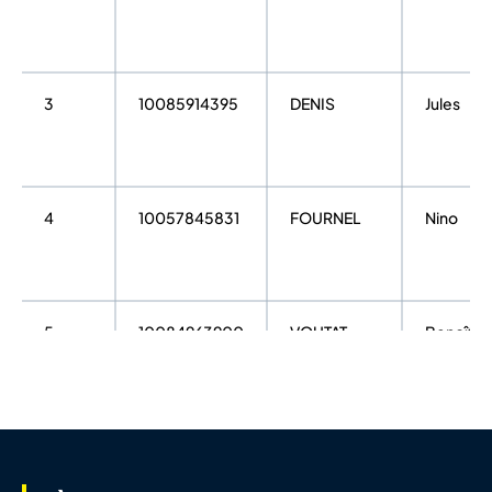
3
10085914395
DENIS
Jules
4
10057845831
FOURNEL
Nino
5
10084963900
VOUTAT
Benoît
6
10085103134
MORETON
Robin