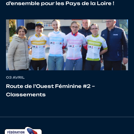
d’ensemble pour les Pays de la Loire !
16
10110191778
CAPPY
Pierre
17
10110191576
CAPPY
Benoit
03 AVRIL
Route de l’Ouest Féminine #2 –
Classements