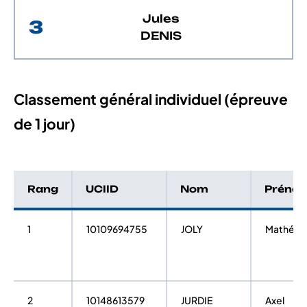
Jules
3
DENIS
Classement général individuel (épreuve
de 1 jour)
Rang
UCIID
Nom
Préno
1
10109694755
JOLY
Mathéo
2
10148613579
JURDIE
Axel