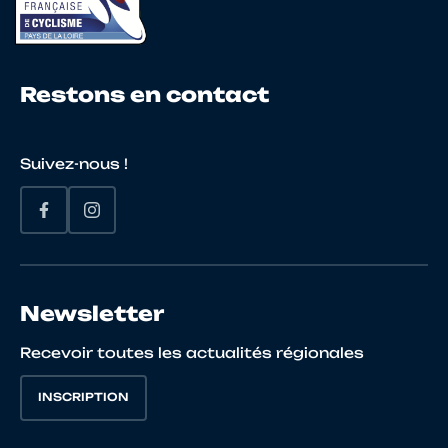
22
10025662039
L'AZOU
MOR
Restons en contact
Suivez-nous !
23
10011997264
LE CALVE
Grégo
24
10113004273
BOUSSOUGAN
Matis
Newsletter
Recevoir toutes les actualités régionales
25
10048612542
ALLAIN
JERO
INSCRIPTION