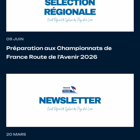
13
10014890086
MANCHEC
GAET
09 JUIN
Préparation aux Championnats de
France Route de l’Avenir 2026
14
10005489170
HALLEGUEN
MATH
15
10026517861
ARZEL
ERW
16
10067779439
GRANNEC
THO
20 MARS