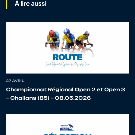
À lire aussi
8
10071608111
LE BOZEC
VALE
9
10025815522
LEARD
JEAN
27 AVRIL
10
10027406423
PERENNES
YOA
Championnat Régional Open 2 et Open 3
– Challans (85) – 08.05.2026
11
10069019928
LAURENT
MATH
12
10024157428
BALAY
LEON