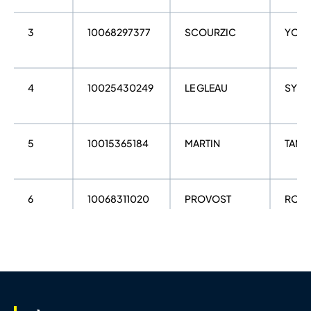
3
10068297377
SCOURZIC
YOU
4
10025430249
LE GLEAU
SYLV
5
10015365184
MARTIN
TANG
6
10068311020
PROVOST
ROMA
7
10054868335
COLLET
Julien