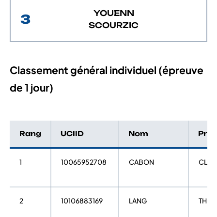
YOUENN
3
SCOURZIC
Classement général individuel (épreuve
de 1 jour)
Rang
UCIID
Nom
Pré
1
10065952708
CABON
CLEM
2
10106883169
LANG
THO