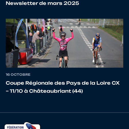
Newsletter de mars 2025
17
10110001822
LE HER
Gabi
18
10012792260
LE MARREC
FRED
19
10071105226
CAER
RON
16 OCTOBRE
Coupe Régionale des Pays de la Loire CX
– 11/10 à Châteaubriant (44)
20
10027724196
LEMAITRE
JONA
21
10069983359
BRAMOULLE
YANI