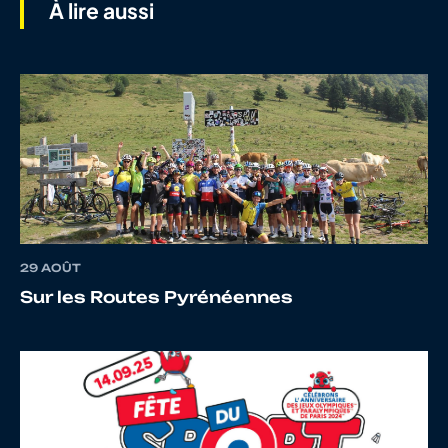
À lire aussi
7
10066388396
MILLAT
Adrien
8
10068527046
PONCHON
Eliote
9
10069342856
BARRALLON
Dimitri
29 AOÛT
Sur les Routes Pyrénéennes
10
10069948094
DOS REIS
Nathan
GRACA