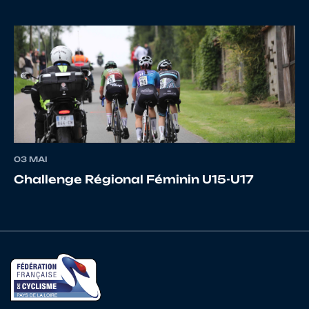
16
10069769050
DENEF
Florian
17
10116551140
MARCHAND
Pierre
03 MAI
Challenge Régional Féminin U15-U17
18
10023522682
BERTRAND
Ugo
19
10067865325
SALAT
Bastie