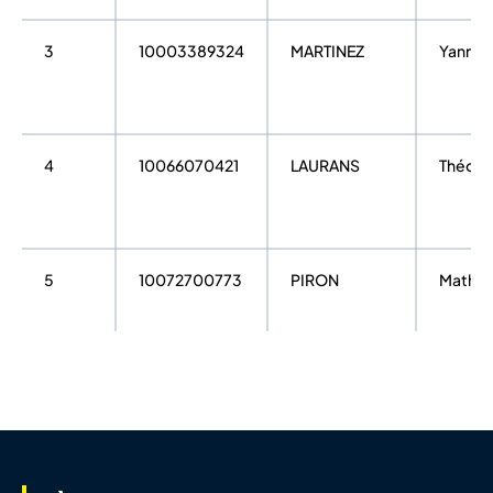
3
10003389324
MARTINEZ
Yannic
4
10066070421
LAURANS
Théo
5
10072700773
PIRON
Mathia
6
10056698100
FRANCON
Morga