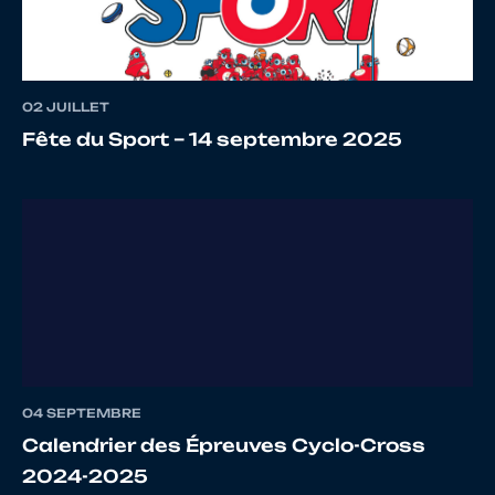
11
10066582501
MERLIN
Cyrian
12
10070096426
ROUDIER
Hugo
02 JUILLET
Fête du Sport – 14 septembre 2025
13
10023522581
BANCHAREL
Valenti
14
10069671141
COMMUNAL
Kylian
04 SEPTEMBRE
Calendrier des Épreuves Cyclo-Cross
15
10068526440
DAVOINE
Achille
2024-2025