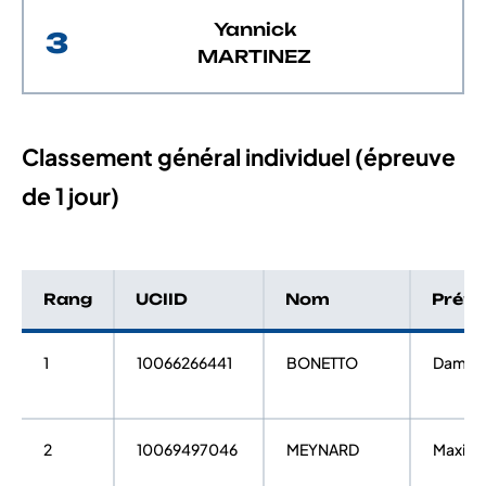
Yannick
3
MARTINEZ
Classement général individuel (épreuve
de 1 jour)
Rang
UCIID
Nom
Prén
1
10066266441
BONETTO
Damie
2
10069497046
MEYNARD
Maxim