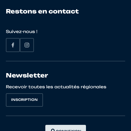
Restons en contact
20
10085049277
MARCENAC
Louis
Suivez-nous !
21
10068081250
BETON
Damie
Newsletter
22
10010946634
NAVARRO
Quenti
Recevoir toutes les actualités régionales
INSCRIPTION
23
10065750826
THOMASSIN
Théo