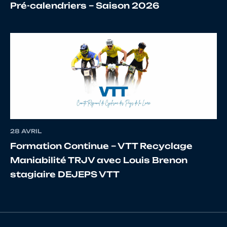
Pré-calendriers – Saison 2026
17
10066673841
BERNARD
Lilian
18
10129653921
LACROIX
Sim
19
10068225033
CARREAU
Tho
28 AVRIL
20
10069579393
CARRERE
Max
Formation Continue – VTT Recyclage
Maniabilité TRJV avec Louis Brenon
stagiaire DEJEPS VTT
21
10095338856
LEBON
Vinc