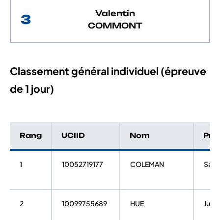
Valentin
3
COMMONT
Classement général individuel (épreuve
de 1 jour)
Rang
UCIID
Nom
Pré
1
10052719177
COLEMAN
Sam
2
10099755689
HUE
Jules