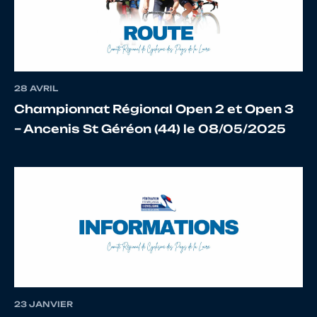
12
10142693650
ABBOTT
Sam
13
10136786653
THOMPSON
Matt
28 AVRIL
Championnat Régional Open 2 et Open 3
– Ancenis St Géréon (44) le 08/05/2025
14
10112753083
LECLABART
Erwa
15
10132204314
MURPHY
Alex
16
10071530208
GALLIENNE
Math
23 JANVIER