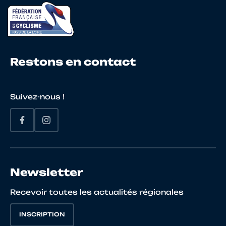
22
10068378718
PARIS
THE
Restons en contact
23
10085287939
RAU
Gabi
Suivez-nous !
24
10112804112
ENGEL KLING
Tom
Newsletter
25
10070213432
TORTIGUE
Alan
Recevoir toutes les actualités régionales
INSCRIPTION