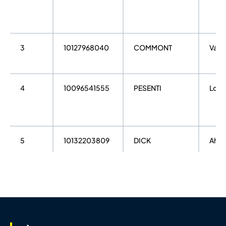
3
10127968040
COMMONT
Vale
4
10096541555
PESENTI
Loui
5
10132203809
DICK
Ahro
6
10069139762
BOUTELOUP
Alexi
7
10071620942
BLANC
Joha