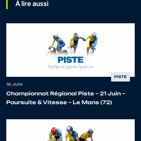
À lire aussi
8
10129157096
TINSLEY
Lewi
9
10070304267
FRADIN
Ewa
PISTE
18 JUIN
Championnat Régional Piste – 21 Juin –
10
10070226566
GUILLAUME
Sulli
Poursuite & Vitesse – Le Mans (72)
11
10139276220
HOYLE
Char