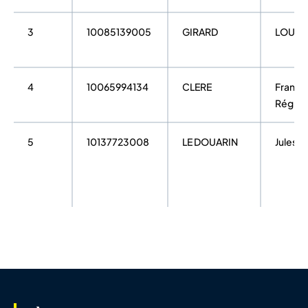
3
10085139005
GIRARD
LOU
4
10065994134
CLERE
Franço
Régis
5
10137723008
LE DOUARIN
Jules
6
10122078423
VAUGRENARD
Noam