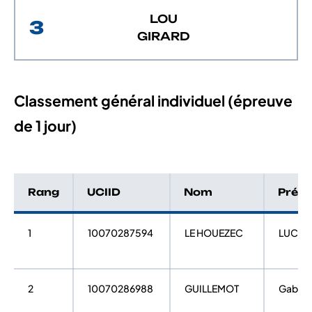
LOU
3
GIRARD
Classement général individuel (épreuve
de 1 jour)
Rang
UCIID
Nom
Prén
1
10070287594
LE HOUEZEC
LUCAS
2
10070286988
GUILLEMOT
Gabin