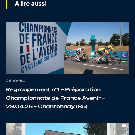
À lire aussi
7
10087531366
ROBIC
Arman
8
10080536151
NOUVEL
YLIES
9
10069192407
DALLA TORRE
LEO
28 AVRIL
JOULKVA
Regroupement n°1 – Préparation
Championnats de France Avenir –
10
10065994033
GARNIER LE
Arthur
29.04.26 – Chantonnay (85)
BORGNE
11
10070712576
RIO
Youen