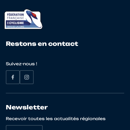
21
10133510477
DERIAN
Kaëlig
22
10099172477
DROUAL
Malo
Restons en contact
23
10086194887
ANIZAN RAVE
Louiso
Suivez-nous !
24
10122422064
AUTRUSSEAU
Nolan
25
10146547984
LE GUENNEC
Paul
Newsletter
Recevoir toutes les actualités régionales