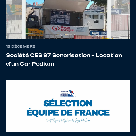
12
10133841287
PERRON
Aurelie
13
10065940580
LE
Valenti
13 DÉCEMBRE
SCIELLOUR
Société CES 97 Sonorisation – Location
d’un Car Podium
14
10085403632
LE DORS
MELAI
15
10092511914
BABOIN
Lucas
16
10065940479
LE
Titoua
SCIELLOUR