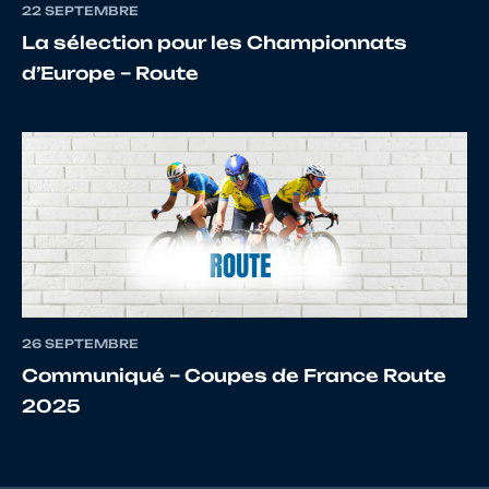
22 SEPTEMBRE
La sélection pour les Championnats
17
10067500765
LE NEILLON
Raphaë
d’Europe – Route
18
10058162089
BORDE
Loris
19
10097809932
LE GUIFF
LUCAS
26 SEPTEMBRE
Communiqué – Coupes de France Route
2025
20
10133041241
BEAUDIN
Matthi
LEGLISE