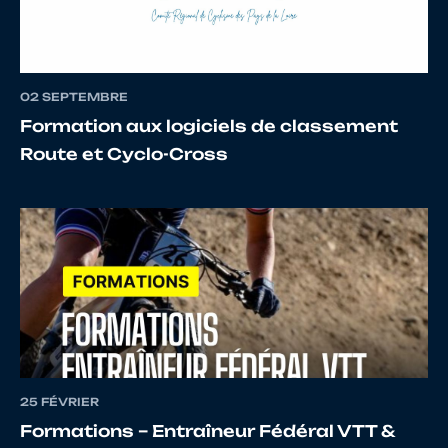
14
10146067129
CHARPENTIER
Christ
02 SEPTEMBRE
Formation aux logiciels de classement
15
10112657905
LECONTE
Arthur
Route et Cyclo-Cross
16
10026181189
DUHAMEL
Maxim
17
10124628109
GODEFROY
Charle
18
10025936063
LE COM
Yann
25 FÉVRIER
Formations – Entraîneur Fédéral VTT &