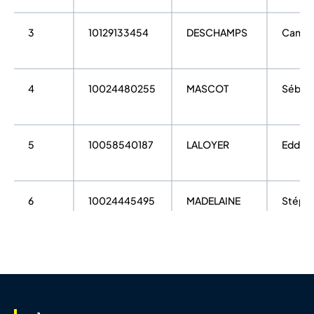
3
10129133454
DESCHAMPS
Camill
4
10024480255
MASCOT
Sébast
5
10058540187
LALOYER
Eddy
6
10024445495
MADELAINE
Stéph
7
10024615853
DELESTRE
Nicola
8
10027183525
LOSCUN
Fabric