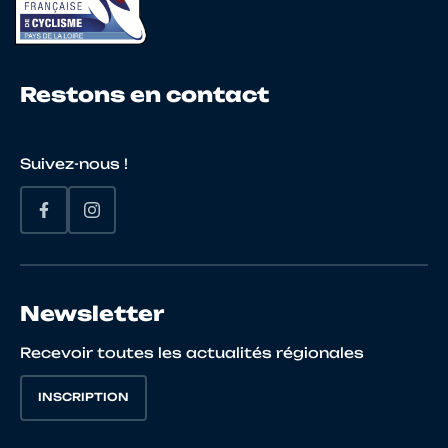
25
10024448428
FREBERT
Yvan
Restons en contact
26
10027643768
HERFORT
Allan
Suivez-nous !
27
10027947502
CHEVALLIER
Yohan
28
10024477730
MARRE
Didier
Newsletter
Recevoir toutes les actualités régionales
29
10136117353
GARNIER
Pierric
INSCRIPTION
30
10125980247
HITMI
Anoua