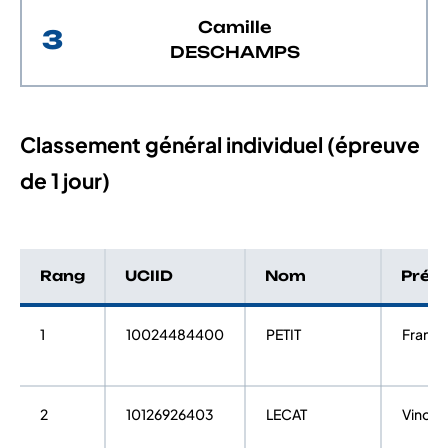
Camille
3
DESCHAMPS
Classement général individuel (épreuve
de 1 jour)
Rang
UCIID
Nom
Prén
1
10024484400
PETIT
Franck
2
10126926403
LECAT
Vincen