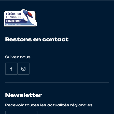
22
10085908941
CHAPELLE
Alexan
23
10099225122
CHALOPIN
Evan
Restons en contact
24
10071275479
BOCQUIER
Maxen
Suivez-nous !
25
10097422235
CASTANO
ANGEL
26
10113101273
RUCHAUD
Evan
Newsletter
Recevoir toutes les actualités régionales
27
10122482587
ANGIBAUD
Samue