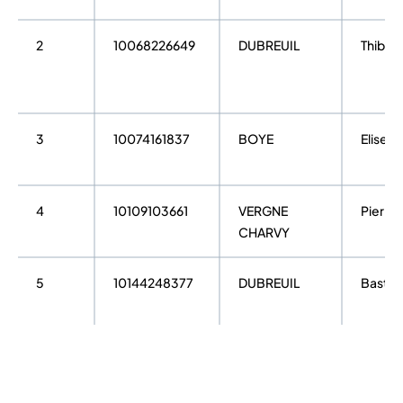
2
10068226649
DUBREUIL
Thibaul
3
10074161837
BOYE
Elisee
4
10109103661
VERGNE
Pierre
CHARVY
5
10144248377
DUBREUIL
Bastie
6
10074161938
CHAMINAUD
Zachar