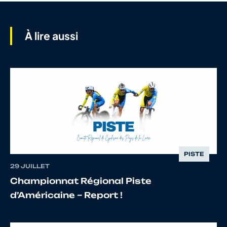
7
10120460846
LE MORVAN
Florian
À lire aussi
8
10086216210
DESISSARD
T.
9
10074163655
LAURIERE
Stefan
Daniel
10
10123989121
FRUSCALZO
Noa
PISTE
29 JUILLET
11
10070670645
LABROUSSE
Lucas
Championnat Régional Piste
d’Américaine – Report !
12
10069263539
SUBRA
Mael