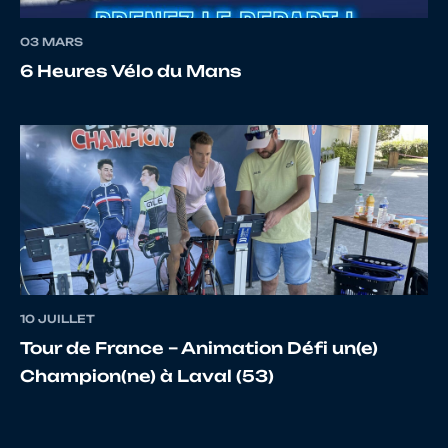
03 MARS
18
10120601696
POIRIER
Thaïs
6 Heures Vélo du Mans
19
10066033035
LEPERS
Louis
20
10066635950
CHORT
Etienn
10 JUILLET
Tour de France – Animation Défi un(e)
21
10149724130
GUEGAN
Zadig
Champion(ne) à Laval (53)