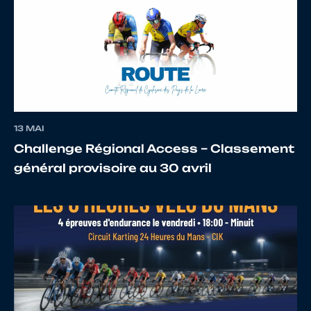
13
10110445695
GAIGNES
Paul
14
10070961443
QUICHAUD
Paul
13 MAI
Challenge Régional Access – Classement
général provisoire au 30 avril
15
10137829304
BEAUGIER
Sebast
16
10121591706
CHABOT
Maxen
17
10068456217
PINTO
Mathis