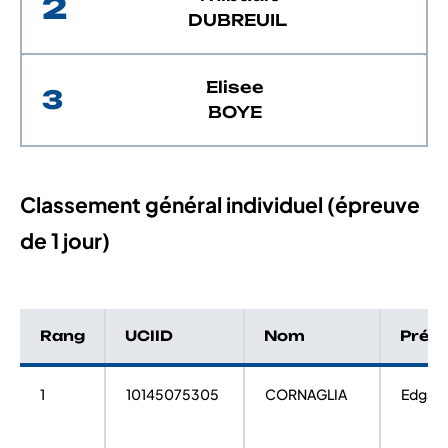
2
DUBREUIL
Elisee
3
BOYE
Classement général individuel (épreuve
de 1 jour)
Rang
UCIID
Nom
Prén
1
10145075305
CORNAGLIA
Edgar