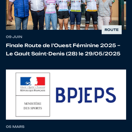
12
10066220163
MOLLET
MATH
13
10025864224
JOUNIER
QUEN
ROUTE
09 JUIN
Finale Route de l’Ouest Féminine 2025 –
14
10068990424
BAREAU
CLEM
Le Gault Saint-Denis (28) le 29/05/2025
15
10066787817
LOUIS
GABI
16
10057708314
LECLERC
LOUI
05 MARS
17
10024742761
TESSIER
MATT