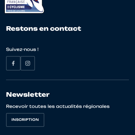
23
10069988615
PEHUET
NICO
Restons en contact
24
10069157647
BREMOND
SAC
Suivez-nous !
25
10098942711
JOURDREN
TRIS
26
10048590112
RONDEAU
JEAN
Newsletter
FRAN
Recevoir toutes les actualités régionales
27
10114736836
HUCHEDE
DORI
INSCRIPTION