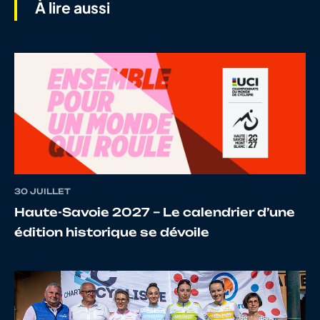
À lire aussi
8
10023755381
BAZLEY
Geor
9
10015363972
LORENT
KEVI
30 JUILLET
Haute-Savoie 2027 – Le calendrier d’une
10
10025711246
BARON
ARTH
édition historique se dévoile
11
10013754176
GEGU
TANG