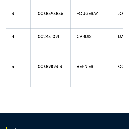
3
10068593835
FOUGERAY
JOCE
4
10024310911
CARDIS
DAVI
5
10068989313
BERNIER
CORE
6
10025883220
DEBEC
THO
7
10013674657
PONTREAU
THIB