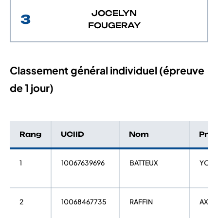
JOCELYN
3
FOUGERAY
Classement général individuel (épreuve
de 1 jour)
Rang
UCIID
Nom
Pré
1
10067639696
BATTEUX
YOA
2
10068467735
RAFFIN
AXEL