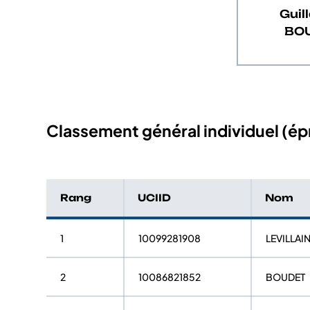
Guil
BO
Classement général individuel (épr
Rang
UCIID
Nom
1
10099281908
LEVILLAI
2
10086821852
BOUDET