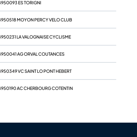
4950093 ES TORIGNI
4950518 MOYON PERCY VELO CLUB
4950231 LA VALOGNAISE CYCLISME
4950041 AG ORVAL COUTANCES
4950349 VC SAINT LO PONT HEBERT
4950190 AC CHERBOURG COTENTIN
4950349 VC SAINT LO PONT HEBERT
4950217 UC BRICQUEBEC