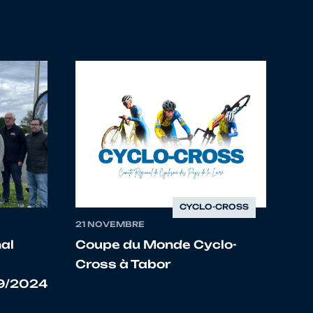
4950124 VC AVRANCHES
4950190 AC CHERBOURG COTENTIN
4950538 ESPOIR BIKE TEAM
4950124 VC AVRANCHES
4950010 AS TOURLAVILLE CYCLISME
4950349 VC SAINT LO PONT HEBERT
CYCLO-CROSS
21 NOVEMBRE
4914098 VC BOCAGE VIRE
al
Coupe du Monde Cyclo-
Cross à Tabor
4950190 AC CHERBOURG COTENTIN
9/2024