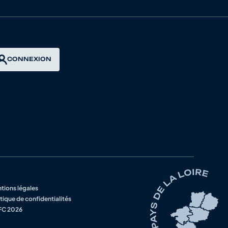
4950518 MOYON PERCY VELO CLUB
4950124 VC AVRANCHES
CONNEXION
4950010 AS TOURLAVILLE CYCLISME
4950190 AC CHERBOURG COTENTIN
4950518 MOYON PERCY VELO CLUB
4950342 VC CANTON DES PIEUX
4950231 LA VALOGNAISE CYCLISME
tions légales
tique de confidentialités
4961357 FLERS CYCLISME 61
C 2026