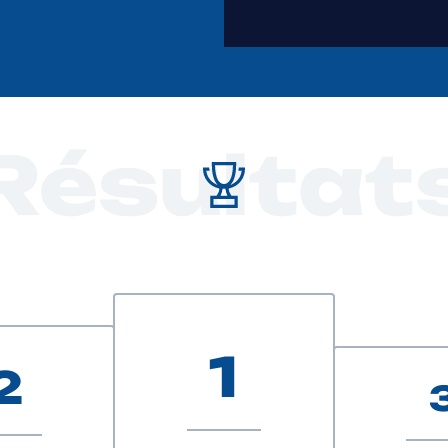
Résultat
1
2