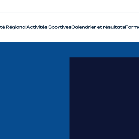
té Régional
Activités Sportives
Calendrier et résultats
Form
BMX
Cyclo-Cross
Piste
Route
VTT
Que signifie le terme Haut Niveau en cyclisme ?