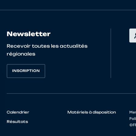
ILLER
Victor
NORMANDIE
Nathan
NORMANDIE
Newsletter
UR
G.
NORMANDIE
Recevoir toutes les actualités
Joris
NORMANDIE
régionales
RD
Baptiste
NORMANDIE
INSCRIPTION
D
Florian
NORMANDIE
L
Jean Marc
NORMANDIE
Calendrier
Matériels à disposition
Men
Poli
Pierrick
NORMANDIE
Résultats
©FF