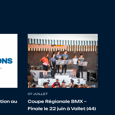
CYCLISME PDL
CYCLISME PDL
E OLYMPIQUE
CYCLISME PDL
TROPOLE
07 JUILLET
tion au
Coupe Régionale BMX –
VELO CLUB
MOYON PERCY MANCHE
Finale le 22 juin à Vallet (44)
NORMANDIE