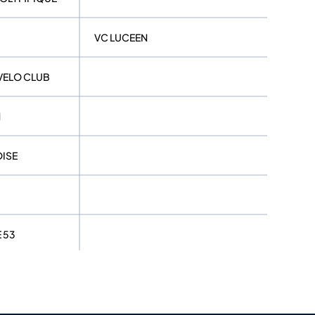
VC LUCEEN
VELO CLUB
N
ISE
 53
CONLIE