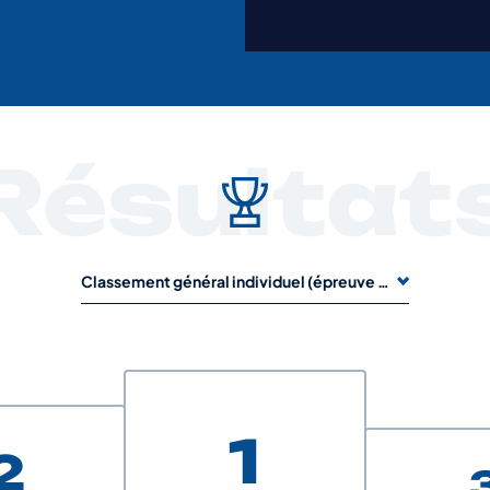
Résultat
Classement général individuel (épreuve de 1 jour)
1
2