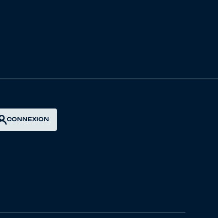
YON VENDEE
UDEAC
TEAM VCP LOUDEAC CX
ROIS
CONNEXION
CYCLISME PDL
SABLE SARTHE CYCLISME PAYS DE
LA LOIRE
G CLUB
CLISME