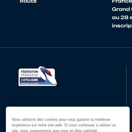
Route
France
Grand 
18
10086272487
ANDRE TELLIER
au 28 
inscrip
19
10067438727
MENANTEAU
20
10066151152
GARNIER
21
10087938867
DELANDE
22
10067608778
BRETON
23
10069488659
BOURJON
Restons en contact
24
10070952147
AUTIN