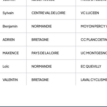
Sylvain
CENTRE VAL DE LOIRE
VC LUCEEN
Benjamin
NORMANDIE
MOYON PERCY 
ADRIEN
BRETAGNE
CC PLANCOETI
MAXENCE
PAYS DE LA LOIRE
UC MONTGESNO
Loïc
NORMANDIE
EC QUEVILLY
VALENTIN
BRETAGNE
LAVAL CYCLISME
Donovan
PAYS DE LA LOIRE
VELO CLUB DE 
Mathéo
NORMANDIE
VC AIGLON