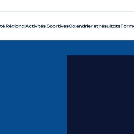
té Régional
Activités Sportives
Calendrier et résultats
Form
BMX
Cyclo-Cross
Piste
Route
VTT
Que signifie le terme Haut Niveau en cyclisme ?