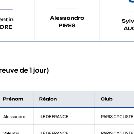
Alessandro
entin
Syl
PIRES
DRE
AU
euve de 1 jour)
Prénom
Région
Club
Alessandro
ILE DE FRANCE
PARIS CYCLIST
Valentin
ILE DE FRANCE
PARIS CYCLIST