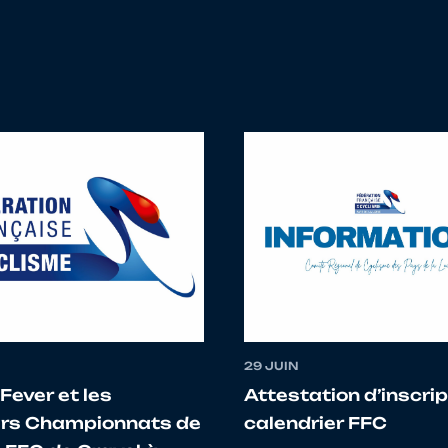
NOAH
CENTRE VAL DE LOIRE
VS FERTOIS
THEO
PAYS DE LA LOIRE
SABLE SARTHE 
FLORIAN
PAYS DE LA LOIRE
SABLE SARTHE 
Tim
BOURGOGNE FRANCHE
PARIS CYCLIST
COMTE
MATTIS
CENTRE VAL DE LOIRE
SABLE SARTHE 
Clément
BRETAGNE
CC RENNES ME
29 JUIN
Fever et les
Attestation d’inscrip
Robin
NORMANDIE
MOYON PERCY 
rs Championnats de
calendrier FFC