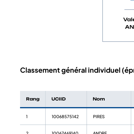
Val
AN
Classement général individuel (épr
Rang
UCIID
Nom
1
10068575142
PIRES
2
10067469140
ANDRE