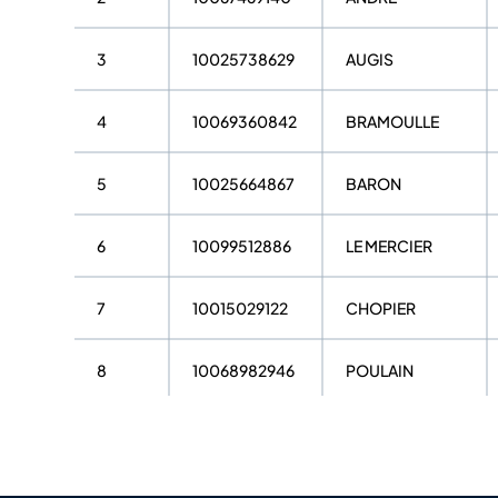
3
10025738629
AUGIS
4
10069360842
BRAMOULLE
5
10025664867
BARON
6
10099512886
LE MERCIER
7
10015029122
CHOPIER
8
10068982946
POULAIN
9
10070245663
PICHOT
10
10069348819
ETILLEUX