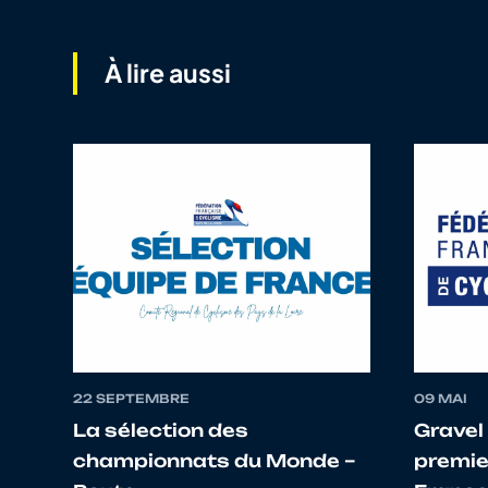
11
10067607970
FREREJACQUES
À lire aussi
12
10072624789
LEROUX
13
10010589350
MAITRE
14
10146126440
ANDRE CADOR
15
10073339054
LEBRETON
16
10026752681
RIBAS
22 SEPTEMBRE
09 MAI
La sélection des
Gravel 
17
10066403958
LEGEAY
championnats du Monde –
premie